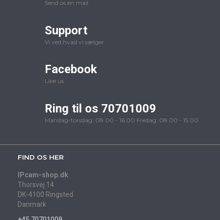
Send os en mail
Support
Vi ved hvad vi sælger
Facebook
Like us
Ring til os 70701009
Mandag-torsdag: 08.00 - 16.00 Fredag: 08.00 - 15.00
FIND OS HER
IPcam-shop.dk
Thorsvej 14
DK-4100 Ringsted
Danmark
+45 70701009