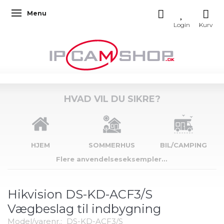
Menu
Skifte navigation
HVAD VIL DU SIKRE?
HJEM
SOMMERHUS
BIL/CAMPING
Flere anvendelseseksempler...
Hikvision DS-KD-ACF3/S
Vægbeslag til indbygning
Model/varenr.:
DS-KD-ACF3/S