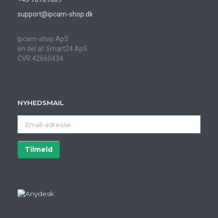
support@ipcam-shop.dk
Ipcam-shop ApS
en del af Smart24 ApS
CVR:42660434
NYHEDSMAIL
Email-
adresse
Tilmeld
Afmeld