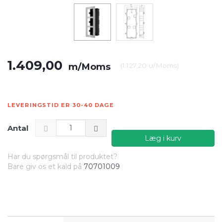
1.409,00
m/Moms
(
1.127,20
u/Moms
)
LEVERINGSTID ER 30-40 DAGE
Antal
Læg i kurv
Har du spørgsmål til produktet?
Bare giv os et kald på
70701009