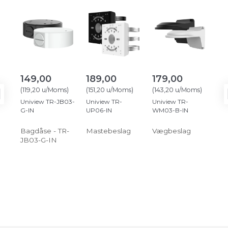
149,00
189,00
179,00
1.
(
119,20
u/Moms
)
(
151,20
u/Moms
)
(
143,20
u/Moms
)
(
1.
Uniview TR-JB03-
Uniview TR-
Uniview TR-
Un
G-IN
UP06-IN
WM03-B-IN
sma
mi
Bagdåse - TR-
Mastebeslag
Vægbeslag
Int
JB03-G-IN
2K
ka
kr
re