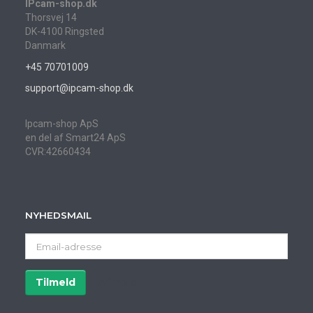
IPcam-shop.dk
Thorsvej 14
DK-4100 Ringsted
Danmark
+45 70701009
support@ipcam-shop.dk
Ipcam-shop ApS
en del af Smart24 ApS
CVR:42660434
NYHEDSMAIL
Email-
adresse
Tilmeld
Afmeld