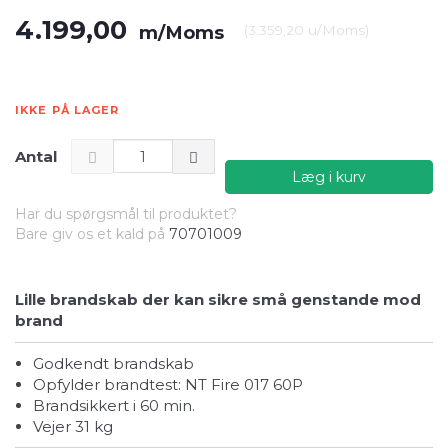
4.199,00
m/Moms
(
3.359,20
u/Moms
)
IKKE PÅ LAGER
Antal
Læg i kurv
Har du spørgsmål til produktet?
Bare giv os et kald på
70701009
Lille brandskab der kan sikre små genstande mod
brand
Godkendt brandskab
Opfylder brandtest: NT Fire 017 60P
Brandsikkert i 60 min.
Vejer 31 kg