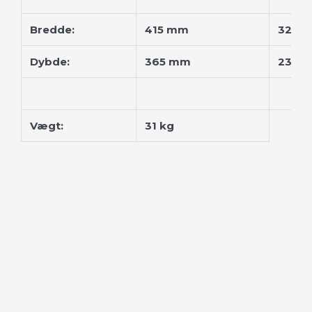
Bredde:
415 mm
320 
Dybde:
365 mm
235 
Vægt:
31 kg