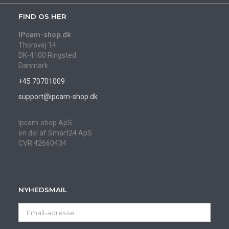
FIND OS HER
IPcam-shop.dk
Thorsvej 14
DK-4100 Ringsted
Danmark
+45 70701009
support@ipcam-shop.dk
Ipcam-shop ApS
en del af Smart24 ApS
CVR:42660434
NYHEDSMAIL
Email-
adresse