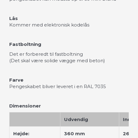
Lås
Kommer med elektronisk kodelås
Fastboltning
Det er forberedt til fastboltning
(Det skal være solide vægge med beton)
Farve
Pengeskabet bliver leveret i en RAL 7035
Dimensioner
Udvendig
Indve
Højde:
360 mm
260