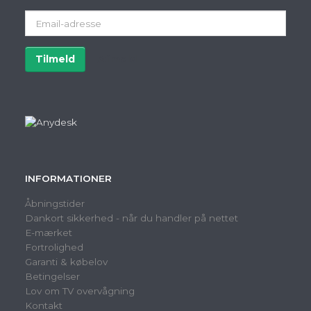
Email-
adresse
Tilmeld
Afmeld
INFORMATIONER
Åbningstider
Dankort sikkerhed - når du handler på nettet
E-mærket
Fortrolighed
Garanti & købelov
Betingelser
Lov om TV overvågning
Kontakt