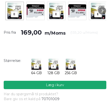
169,00
Pris fra
m/Moms
(
135,20
u/Moms
)
Størrelse:
64 GB
128 GB
256 GB
Læg i kurv
Har du spørgsmål til produktet?
Bare giv os et kald på
70701009