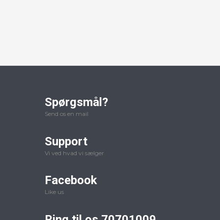
Spørgsmål?
Send os en mail
Support
Vi ved hvad vi sælger
Facebook
Like us
Ring til os 70701009