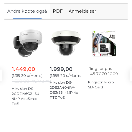
Andre købte også
PDF
Anmeldelser
1.449,00
1.999,00
Ring for pris
12
+45 7070 1009
(
1.159,20
u/Moms
)
(
1.599,20
u/Moms
)
(
10
1.599,00
m/Moms
Kingston Micro
Hikvision DS-
Hik
SD-Card
2DE2A404IW-
Str
Hikvision DS-
DE3(S6) 4MP 4x
12V
2CD2146G2-ISU
PTZ PoE
4MP AcuSense
Hik
PoE
St