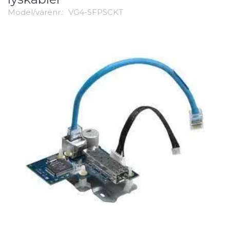
Model/varenr.:
VG4-SFPSCKT