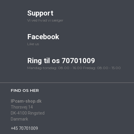
Support
Vi ved hvad vi sælger
Facebook
Like us
Ring til os 70701009
Mandag-torsdag: 08.00 - 16.00 Fredag: 08.00 - 15.00
FIND OS HER
IPcam-shop.dk
Thorsvej 14
DK-4100 Ringsted
Danmark
+45 70701009