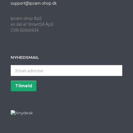
support@ipcam-shop.dk
Ipcam-shop ApS
en del af Smart24 ApS
CVR:42660434
NYHEDSMAIL
Email-
adresse
Tilmeld
Afmeld