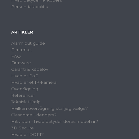
Hvad betyder IP koden?
Persondatapolitik
ARTIKLER
Alarm out guide
E-mærket
FAQ
Firmware
Garanti & købelov
Hvad er PoE
Hvad er et IP-kamera
Overvågning
Referencer
Teknisk Hjælp
Hvilken overvågning skal jeg vælge?
Glasdome udendørs?
Hikvision - hvad betyder deres model nr?
3D Secure
Hvad er DORI?