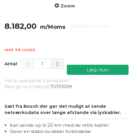
Zoom
8.182,00
m/Moms
(
6.545,60
u/Moms
)
IKKE PÅ LAGER
Antal
Læg i kurv
Har du spørgsmål til produktet?
Bare giv os et kald på
70701009
Sæt fra Bosch der gør det muligt at sende
netværksdata over lange afstande via lyskabler.
Kan sende op til 20 km med de rette kabler
Sikrer en stabil og sikker forbindelse