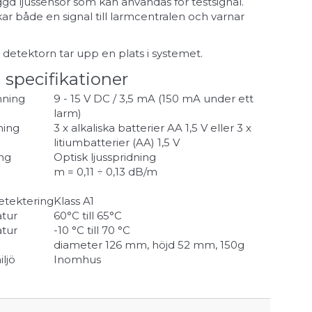
gd ljussensor som kan användas för testsignal.
ar både en signal till larmcentralen och varnar
 detektorn tar upp en plats i systemet.
 specifikationer
nning
9 - 15 V DC / 3,5 mA (150 mA under ett
larm)
ning
3 x alkaliska batterier AA 1,5 V eller 3 x
litiumbatterier (AA) 1,5 V
ng
Optisk ljusspridning
m = 0,11 ÷ 0,13 dB/m
tektering
Klass A1
tur
60°C till 65°C
atur
-10 °C till 70 °C
diameter 126 mm, höjd 52 mm, 150g
iljö
Inomhus