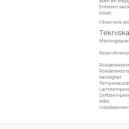
även en inbyg
Enheten skick
lokalt.
Observera att
Tekniska
Matningsspä
Reservförsörj
Rökdetekteri
Rökdetektors
känslighet
Temperaturde
Larmtempera
Driftstemper
Mått
Installationsm