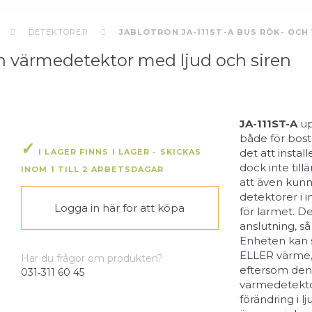
DETEKTORER
JABLOTRON JA-111ST-A BUS RÖK- OC
ch värmedetektor med ljud och siren
JA-111ST-A
up
både för bos
det att instal
I LAGER FINNS I LAGER - SKICKAS
dock inte till
INOM 1 TILL 2 ARBETSDAGAR
att även kunn
detektorer i 
Logga in här
for att köpa
för larmet. De
anslutning, s
Enheten kan s
ELLER värme,
Har du frågor om produkten?
eftersom den 
031‑311 60 45
värmedetekto
förändring i 