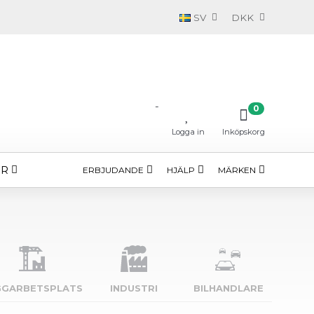
SV
DKK
-
0
Logga in
Inköpskorg
ÖR
ERBJUDANDE
HJÄLP
MÄRKEN
GGARBETSPLATS
INDUSTRI
BILHANDLARE