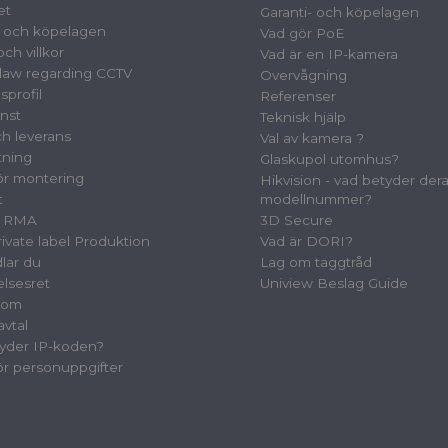
et
Garanti- och köpelagen
- och köpelagen
Vad gör PoE
ch villkor
Vad är en IP-kamera
law regarding CCTV
Overvågning
sprofil
Referenser
nst
Teknisk hjälp
ch leverans
Val av kamera ?
tning
Glaskupol utomhus?
för montering
Hikvision - vad betyder der
t
modellnummer?
& RMA
3D Secure
vate label Produktion
Vad är DORI?
lar du
Lag om taggtråd
elsesret
Uniview Beslag Guide
oom
avtal
yder IP-koden?
för personuppgifter