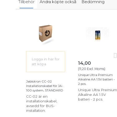
Tillbehör
Andra köpte också
Bedömning
Logga in här
for
14,00
att köpa
(
11,20
Excl. Moms
)
Unique Ultra Premium
Alkaline AA 1.5V batteri -
Jablotron CC-02
2 pcs.
Installationskabel för JA-
Unique Ultra Premium
100 system, STANDARD
Alkaline AA 1.5V
CC-02 är en
batteri - 2 pcs.
installationskabel,
avsedd för BUS-
installation.