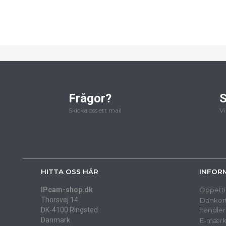
Frågor?
S
Skicka oss ett mail
Vi
HITTA OSS HÄR
INFOR
IPcam-shop.dk
Öppetti
Thorsvej 14
Dankort
DK-4100 Ringsted
handler
Danmark
E-mærk