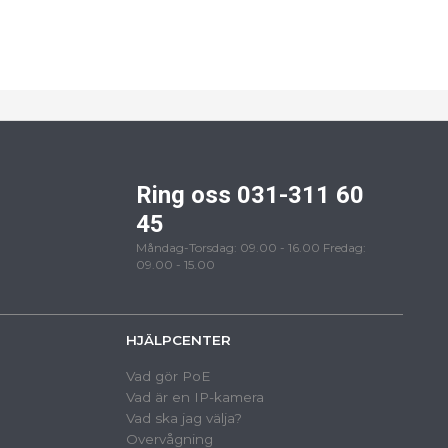
Ring oss 031-311 60
45
Måndag-Torsdag: 09.00 - 16.00 Fredag:
09.00 - 15.00
HJÄLPCENTER
Vad gör PoE
Vad är en IP-kamera
Vad ska jag välja?
Overvågning