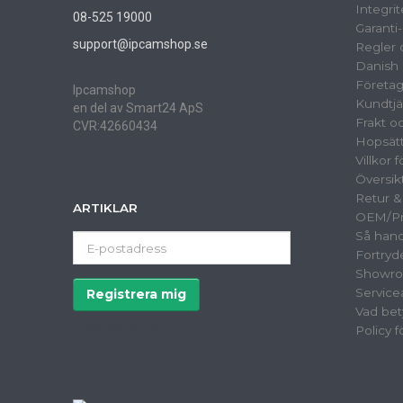
Integrit
08-525 19000
Garanti
support@ipcamshop.se
Regler o
Danish 
Företag
Ipcamshop
Kundtjä
en del av Smart24 ApS
Frakt o
CVR:42660434
Hopsät
Villkor 
Översik
Retur 
ARTIKLAR
OEM/Pri
Så hand
E-
Fortryd
postadress
Showr
Service
Registrera mig
Vad bet
Avregistrera
Policy 