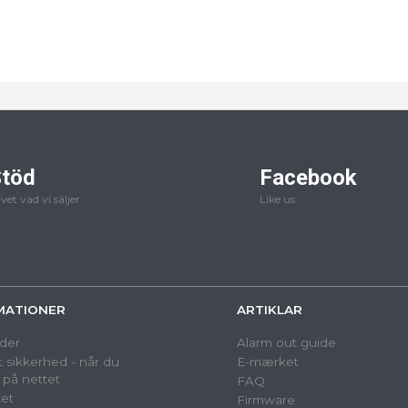
töd
Facebook
 vet vad vi säljer
Like us
MATIONER
ARTIKLAR
der
Alarm out guide
 sikkerhed - når du
E-mærket
 på nettet
FAQ
et
Firmware