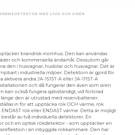
H VÄRMEDETEKTOR MED LJUD OCH SIREN
ptäcker brandrisk inomhus. Den kan användas
täder och kommersiella ändamål. Dessutom går
lera den i husvagnar, husbilar och husvagnar. Det är
ämpbart i industriella miljöer. Detektorn är gjord för
a aktivera andra JA-151ST-A eller JA-111ST-A
installationen och då fungerar den även som siren
n kan också fungera självständigt, vid förlorad
å länge den är utrustad med reservbatterier.
tällas in för att upptäcka rök OCH värme, rök
 ENDAST rök eller ENDAST värme. Detta är möjligt
består av två individuella detektorer. En
r och en optisk rökdetektor - som upptäcker en
ljusreflektion i sin inbyggda rökkammare. Den har