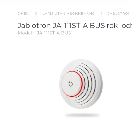
HEM
LARM UTAN ABONNEMANG
JABLOTRON
Jablotron JA-111ST-A BUS rök- o
Modell:
JA-111ST-A BUS