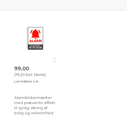
99,00
(
79,20
Excl. Moms
)
Larmdekal 4 st.
Alarmklistermærker
med præventiv effekt
til synlig sikring af
bolig og virksomhed