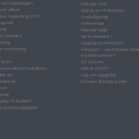
- och köpelagen
Vad gör PoE
ch villkor
Vad är en IP-kamera
law regarding CCTV
Overvågning
sprofil
Referenser
nst
Teknisk hjälp
ch leverans
Val av kamera ?
tning
Glaskupol utomhus?
för montering
Hikvision - vad betyder der
t
modellnummer?
& RMA
3D Secure
vate label Produktion
Vad är DORI?
lar du
Lag om taggtråd
elsesret
Uniview Beslag Guide
oom
avtal
yder IP-koden?
för personuppgifter