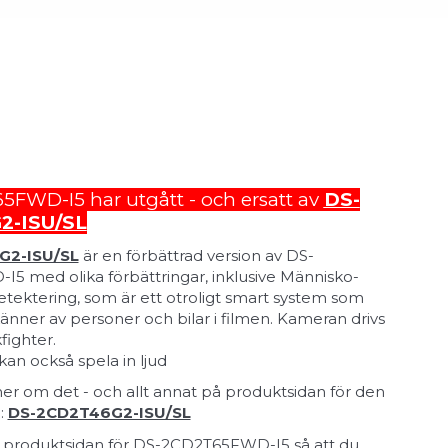
FWD-I5 har utgått - och ersatt av
DS-
2-ISU/SL
G2-ISU/SL
är en förbättrad version av DS-
 med olika förbättringar, inklusive Människo-
tektering, som är ett otroligt smart system som
änner av personer och bilar i filmen. Kameran drivs
fighter.
an också spela in ljud
r om det - och allt annat på produktsidan för den
:
DS-2CD2T46G2-ISU/SL
it produktsidan för DS-2CD2T65FWD-I5 så att du