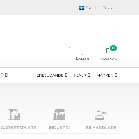
SV
DKK
-
0
Logga in
Inköpskorg
ÖR
ERBJUDANDE
HJÄLP
MÄRKEN
GGARBETSPLATS
INDUSTRI
BILHANDLARE