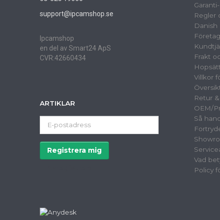
Garanti
support@ipcamshop.se
Regler o
Danish 
Företag
Ipcamshop
Kundtjä
en del av Smart24 ApS
Frakt o
CVR:42660434
Hopsät
Villkor 
Översik
Retur 
ARTIKLAR
OEM/Pri
Så hand
E-
Fortryd
postadress
Showr
Service
Registrera mig
Vad bet
Avregistrera
Policy 