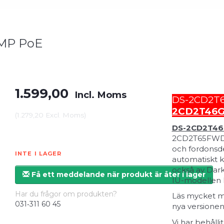
6MP PoE
1.599,00
Incl. Moms
DS-2CD2T65
2CD2T46G
(
1.279,20
Excl. Moms
)
DS-2CD2T46
2CD2T65FWD-I5
och fordonsde
INTE I LAGER
automatiskt k
också av Dark
Få ett meddelande när produkt är åter i lager
IU-modellen k
Har du frågor om produkten?
Läs mycket me
031‑311 60 45
nya versionen
Vi har behåll