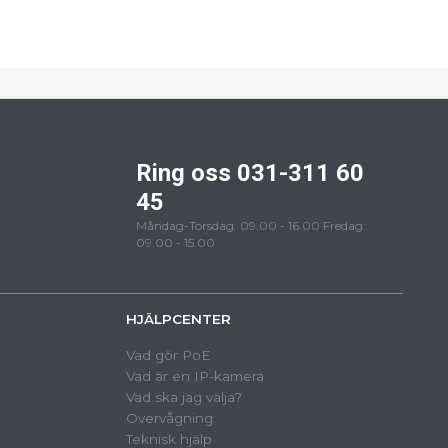
Ring oss 031-311 60
45
Måndag-Torsdag: 09.00 - 16.00 Fredag:
09.00 - 15.00
HJÄLPCENTER
Vad gör PoE
Vad är en IP-kamera
Vad ska jag välja?
Overvågning
Teknisk hjälp