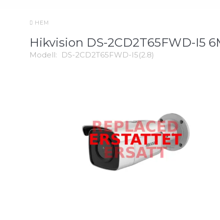
HEM
Hikvision DS-2CD2T65FWD-I5 
Modell:
DS-2CD2T65FWD-I5(2.8)