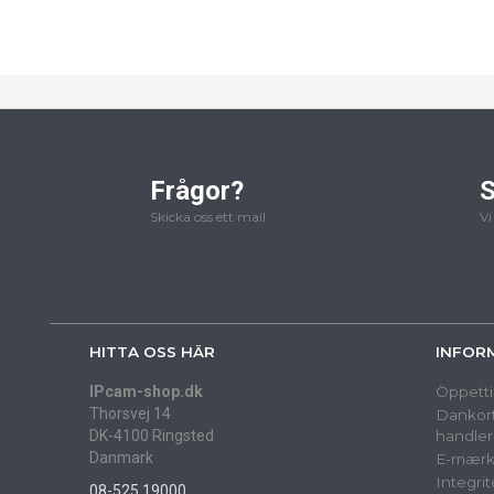
Frågor?
S
Skicka oss ett mail
Vi
HITTA OSS HÄR
INFOR
IPcam-shop.dk
Öppetti
Thorsvej 14
Dankort
DK-4100 Ringsted
handler
Danmark
E-mærk
Integrit
08-525 19000