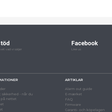
töd
Facebook
 vet vad vi säljer
Like us
MATIONER
ARTIKLAR
der
Alarm out guide
 sikkerhed - når du
E-mærket
 på nettet
FAQ
et
Firmware
et
Garanti- och köpelagen