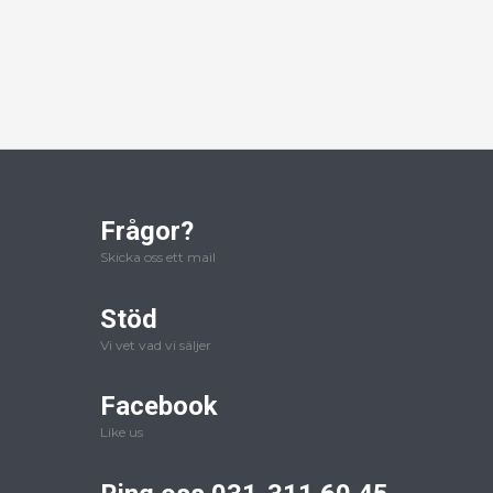
Frågor?
Skicka oss ett mail
Stöd
Vi vet vad vi säljer
Facebook
Like us