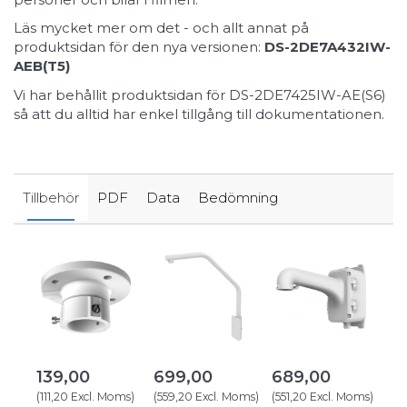
Läs mycket mer om det - och allt annat på
produktsidan för den nya versionen:
DS-2DE7A432IW-
AEB(T5)
Vi har behållit produktsidan för DS-2DE7425IW-AE(S6)
så att du alltid har enkel tillgång till dokumentationen.
Tillbehör
PDF
Data
Bedömning
139,00
699,00
689,00
8
(
111,20
Excl. Moms
)
(
559,20
Excl. Moms
)
(
551,20
Excl. Moms
)
(
71