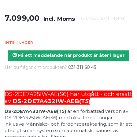
7.099,00
Incl. Moms
(
5.679,20
Excl. Moms
)
INTE I LAGER
Få ett meddelande när produkt är åter i lager
Har du frågor om produkten?
031‑311 60 45
DS-2DE7425IW-AE(S6) har utgått - och ersatt
av
DS-2DE7A432IW-AEB(T5)
DS-2DE7A432IW-AEB(T5)
är en förbättrad version av
DS-2DE7425IW-AE(S6) med olika förbättringar,
inklusive Människo- och fordonsdetektering, som är ett
otroligt smart system som automatiskt känner av
personer och bilar i filmen.