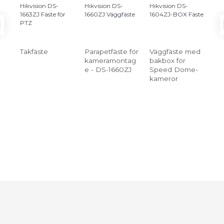
Hikvision DS-
Hikvision DS-
Hikvision DS-
Hik
1663ZJ Fäste för
1660ZJ Väggfäste
1604ZJ-BOX Fäste
16
PTZ
CO
hör
för
Takfäste
Parapetfäste för
Väggfäste med
Hö
kameramontag
bakbox för
in
e - DS-1660ZJ
Speed Dome-
ko
kameror
fö
av 
po
am
by
hö