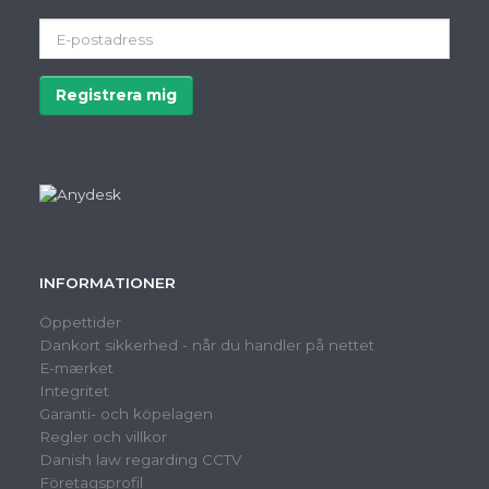
E-
postadress
Registrera mig
Avregistrera
INFORMATIONER
Öppettider
Dankort sikkerhed - når du handler på nettet
E-mærket
Integritet
Garanti- och köpelagen
Regler och villkor
Danish law regarding CCTV
Företagsprofil