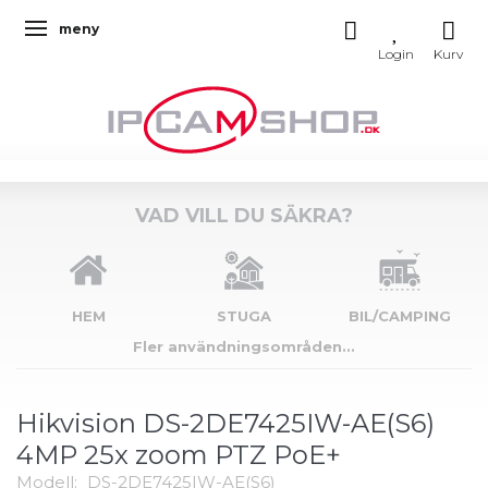
meny
Ändra navigering
VAD VILL DU SÄKRA?
HEM
STUGA
BIL/CAMPING
Fler användningsområden...
Hikvision DS-2DE7425IW-AE(S6)
4MP 25x zoom PTZ PoE+
Modell:
DS-2DE7425IW-AE(S6)