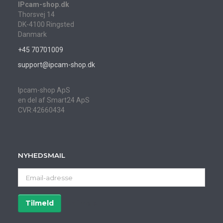
IPcam-shop.dk
Thorsvej 14
DK-4100 Ringsted
Danmark
+45 70701009
support@ipcam-shop.dk
Ipcam-shop ApS
en del af Smart24 ApS
CVR:42660434
NYHEDSMAIL
Email-
adresse
Tilmeld
Afmeld