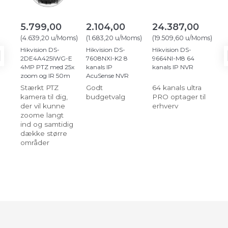
5.799,00
2.104,00
24.387,00
17
(
4.639,20
u/Moms
)
(
1.683,20
u/Moms
)
(
19.509,60
u/Moms
)
(
14
Hikvision DS-
Hikvision DS-
Hikvision DS-
Uni
2DE4A425IWG-E
7608NXI-K2 8
9664NI-M8 64
WM
4MP PTZ med 25x
kanals IP
kanals IP NVR
zoom og IR 50m
AcuSense NVR
Stærkt PTZ
Godt
64 kanals ultra
Væ
kamera til dig,
budgetvalg
PRO optager til
der vil kunne
erhverv
zoome langt
ind og samtidig
dække større
områder