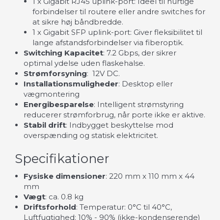
1 x Gigabit RJ45 uplink-port: Ideel til hurtige
forbindelser til routere eller andre switches for
at sikre høj båndbredde.
1 x Gigabit SFP uplink-port: Giver fleksibilitet til
lange afstandsforbindelser via fiberoptik.
Switching Kapacitet
: 7.2 Gbps, der sikrer
optimal ydelse uden flaskehalse.
Strømforsyning
: 12V DC.
Installationsmuligheder
: Desktop eller
vægmontering
Energibesparelse
: Intelligent strømstyring
reducerer strømforbrug, når porte ikke er aktive.
Stabil drift
: Indbygget beskyttelse mod
overspænding og statisk elektricitet.
Specifikationer
Fysiske dimensioner
: 220 mm x 110 mm x 44
mm
Vægt
: ca. 0.8 kg
Driftsforhold
: Temperatur: 0°C til 40°C,
Luftfugtighed: 10% - 90% (ikke-kondenserende)