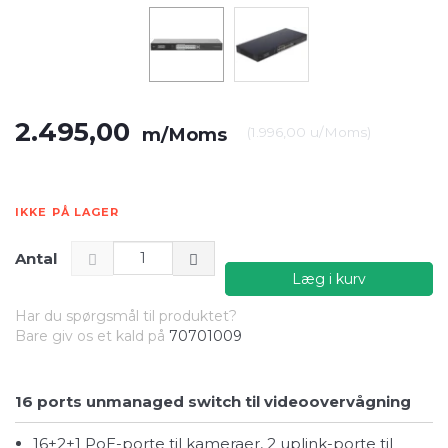
2.495,00
m/Moms
(
1.996,00
u/Moms
)
IKKE PÅ LAGER
Antal
Læg i kurv
Har du spørgsmål til produktet?
Bare giv os et kald på
70701009
16 ports unmanaged switch til videoovervågning
16+2+1 PoE-porte til kameraer, 2 uplink-porte til