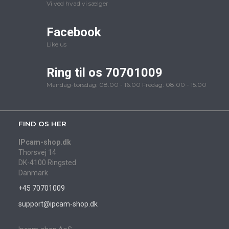
Vi ved hvad vi sælger
Facebook
Like us
Ring til os 70701009
Mandag-torsdag: 08.00 - 16.00 Fredag: 08.00 - 15.00
FIND OS HER
IPcam-shop.dk
Thorsvej 14
DK-4100 Ringsted
Danmark
+45 70701009
support@ipcam-shop.dk