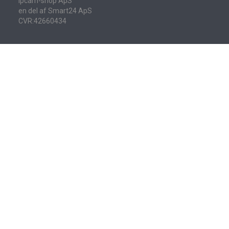
Ipcam-shop ApS
en del af Smart24 ApS
CVR:42660434
NYHEDSMAIL
Email-
adresse
Tilmeld
Afmeld
INFORMATIONER
Åbningstider