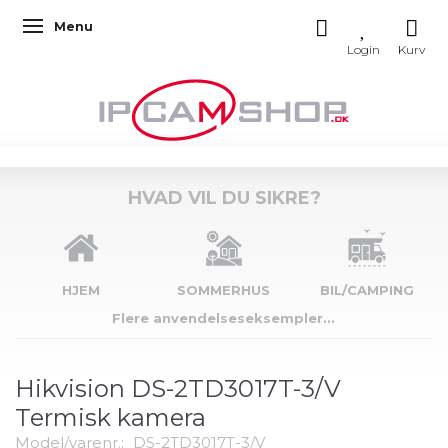
Menu
Skifte navigation
HVAD VIL DU SIKRE?
HJEM
SOMMERHUS
BIL/CAMPING
Flere anvendelseseksempler...
Hikvision DS-2TD3017T-3/V
Termisk kamera
Model/varenr.:
DS-2TD3017T-3/V