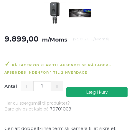
9.899,00
m/Moms
(
7.919,20
u/Moms
)
PÅ LAGER OG KLAR TIL AFSENDELSE PÅ LAGER -
AFSENDES INDENFOR 1 TIL 2 HVERDAGE
Antal
Læg i kurv
Har du spørgsmål til produktet?
Bare giv os et kald på
70701009
Genialt dobbelt-linse termisk kamera til at sikre et