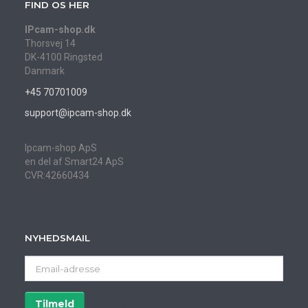
FIND OS HER
IPcam-shop.dk
Thorsvej 14
DK-4100 Ringsted
Danmark
+45 70701009
support@ipcam-shop.dk
Ipcam-shop ApS
en del af Smart24 ApS
CVR:42660434
NYHEDSMAIL
Email-
adresse
Tilmeld
Afmeld