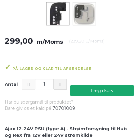
299,00
m/Moms
(
239,20
u/Moms
)
PÅ LAGER OG KLAR TIL AFSENDELSE
Antal
Læg i kurv
Har du spørgsmål til produktet?
Bare giv os et kald på
70701009
Ajax 12-24V PSU (type A) - Strømforsyning til Hub
og ReX fra 12V eller 24V strømkilde