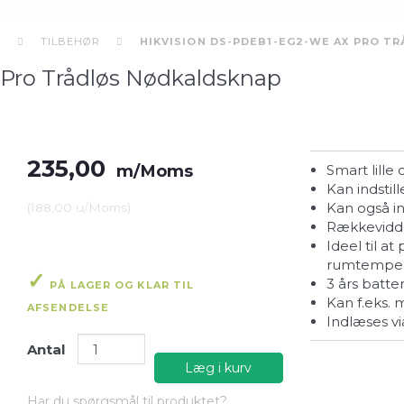
O
TILBEHØR
HIKVISION DS-PDEB1-EG2-WE AX PRO T
Pro Trådløs Nødkaldsknap
235,00
m/Moms
Smart lill
Kan indstil
Kan også i
(
188,00
u/Moms
)
Rækkevidde
Ideel til at passe på ældre, da man via APP også kan aflæse
rumtemper
3 års batt
PÅ LAGER OG KLAR TIL
Kan f.eks.
AFSENDELSE
Indlæses v
Antal
Læg i kurv
Har du spørgsmål til produktet?