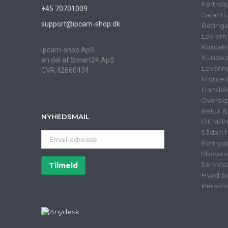
Fortrol
+45 70701009
Garanti
support@ipcam-shop.dk
Betinge
Lov om 
Kontak
Ipcam-shop ApS
Kundes
en del af Smart24 ApS
Leverin
CVR:42660434
Monter
Handels
Oversig
Retur 
NYHEDSMAIL
OEM/Pri
Sådan h
Email-
Fortryd
adresse
Showr
Service
Tilmeld
Afmeld
Hvad be
Persond