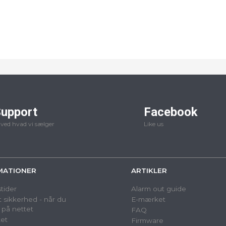
upport
Facebook
 ved hvad vi sælger
Like us
MATIONER
ARTIKLER
tider
Alarm out guide
 sikkerhed - når du
E-mærket
 på nettet
FAQ
et
Firmware