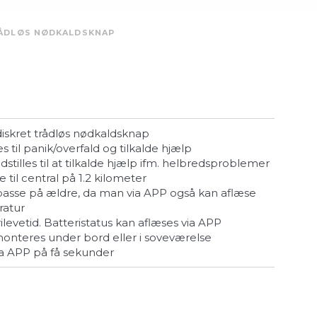
RÅDLØS NØDKALDSKNAP
e diskret trådløs nødkaldsknap
les til panik/overfald og tilkalde hjælp
ndstilles til at tilkalde hjælp ifm. helbredsproblemer
 til central på 1.2 kilometer
atur
erilevetid. Batteristatus kan aflæses via APP
 monteres under bord eller i soveværelse
ia APP på få sekunder