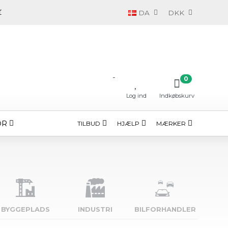
DA
DKK
-
0
Log ind
Indkøbskurv
ØR
TILBUD
HJÆLP
MÆRKER
BYGGE­PLADS
INDUSTRI
BILFORHANDLER