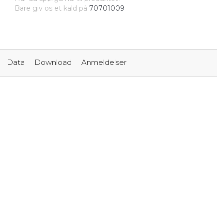
Bare giv os et kald på
70701009
Data
Download
Anmeldelser