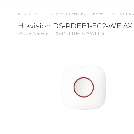
FORSIDE
ALARM UDEN ABONNEMENT
AX PR
Hikvision DS-PDEB1-EG2-WE AX 
Model/varenr.:
DS-PDEB1-EG2-WE(B)