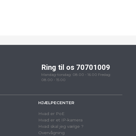
Ring til os 70701009
Mandag-torsdag: 08.00 - 16.00 Fredag:
08.00 - 15.00
HJÆLPECENTER
Hvad er PoE
Hvad er et IP-kamera
Hvad skal jeg vælge ?
Overvågning