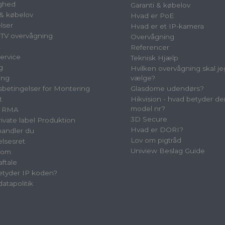
ighed
Garanti & købelov
 & købelov
Hvad er PoE
lser
Hvad er et IP-kamera
TV overvågning
Overvågning
t
Referencer
ervice
Teknisk Hjælp
g
Hvilken overvågning skal je
ing
vælge?
betingelser for Montering
Glasdome udendørs?
t
Hikvision - hvad betyder de
model nr?
& RMA
3D Secure
vate label Produktion
Hvad er DORI?
andler du
Lov om pigtråd
elsesret
Uniview Beslag Guide
oom
aftale
tyder IP koden?
atapolitik