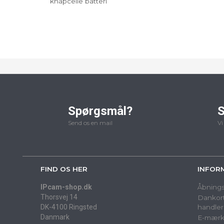
knapcelle batteri
Spørgsmål?
S
Send os en mail
Vi
FIND OS HER
INFOR
IPcam-shop.dk
Åbnings
Thorsvej 14
Dankort
DK-4100 Ringsted
handler
Danmark
E-mærk