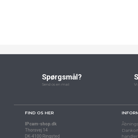
Spørgsmål?
S
Send os en mail
Vi
FIND OS HER
INFOR
IPcam-shop.dk
Åbnings
Thorsvej 14
Dankort
DK-4100 Ringsted
handler