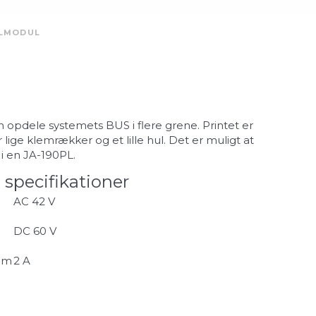
ALMODUL
 opdele systemets BUS i flere grene. Printet er
r lige klemrækker og et lille hul. Det er muligt at
i en JA-190PL.
 specifikationer
AC 42 V
DC 60 V
øm
2 A