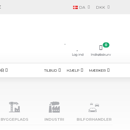
DA
DKK
-
0
Log ind
Indkøbskurv
ØR
TILBUD
HJÆLP
MÆRKER
BYGGE­PLADS
INDUSTRI
BILFORHANDLER