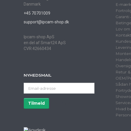
Danmark
E-mærk
Fortrol
+45 70701009
Garanti
support@ipcam-shop.dk
Betinge
Lov om 
Kontak
Ipcam-shop ApS
Kundes
en del af Smart24 ApS
Leverin
CVR:42660434
Monter
Handels
Oversig
Retur 
NYHEDSMAIL
OEM/Pri
Sådan h
Email-
Fortryd
adresse
Showr
Service
Tilmeld
Afmeld
Hvad be
Persond