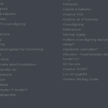
et
Firmware
ighed
Garanti & købelov
 & købelov
Hvad er PoE
lser
Hvad er et IP-kamera
TV overvågning
Overvågning
t
Referencer
ervice
Teknisk Hjælp
g
Hvilken overvågning skal je
ing
vælge?
betingelser for Montering
Glasdome udendørs?
t
Hikvision - hvad betyder de
model nr?
& RMA
3D Secure
vate label Produktion
Hvad er DORI?
andler du
Lov om pigtråd
elsesret
Uniview Beslag Guide
oom
aftale
tyder IP koden?
atapolitik