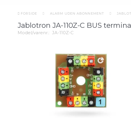
FORSIDE
ALARM UDEN ABONNEMENT
JABLO
Jablotron JA-110Z-C BUS termin
Model/varenr.:
JA-110Z-C