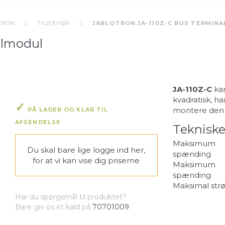
TRON
TILBEHØR
JABLOTRON JA-110Z-C BUS TERMIN
almodul
JA-110Z-C
kan
kvadratisk, ha
montere den 
PÅ LAGER OG KLAR TIL
AFSENDELSE
Tekniske
Maksimum
Du skal bare lige
logge ind her
,
spænding
for at vi kan vise dig priserne
Maksimum
spænding
Maksimal str
Har du spørgsmål til produktet?
Bare giv os et kald på
70701009