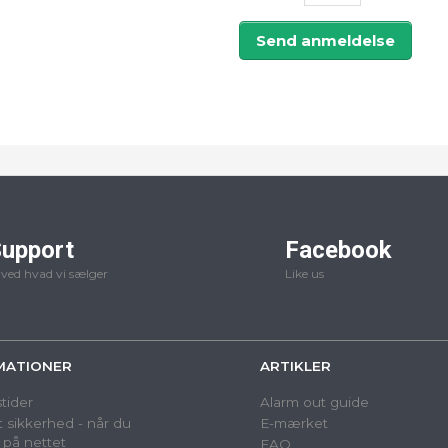
Send anmeldelse
upport
Facebook
 ved hvad vi sælger
Like us
MATIONER
ARTIKLER
tider
Alarm out guide
 sikkerhed - når du
E-mærket
 på nettet
FAQ