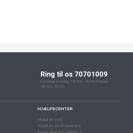
Ring til os 70701009
Mandag-torsdag: 08.00 - 16.00 Fredag:
08.00 - 15.00
HJÆLPECENTER
Hvad er PoE
Hvad er et IP-kamera
Hvad skal jeg vælge ?