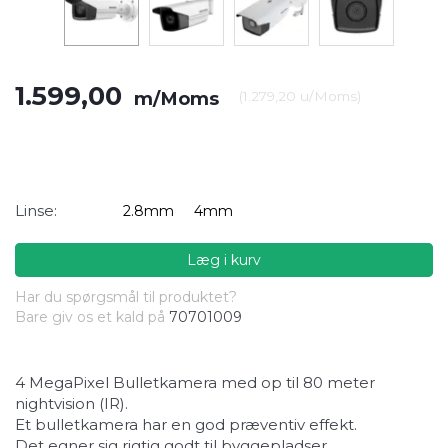
1.599,00
m/Moms
(
1.279,20
u/Moms
)
Linse:
2.8mm
4mm
Læg i kurv
Har du spørgsmål til produktet?
Bare giv os et kald på
70701009
4 MegaPixel Bulletkamera med op til 80 meter
nightvision (IR).
Et bulletkamera har en god præventiv effekt.
Det egner sig rigtig godt til byggepladser,