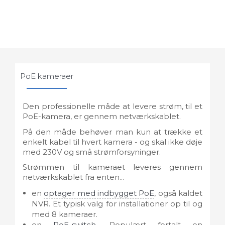
PoE kameraer
Den professionelle måde at levere strøm, til et
PoE-kamera, er gennem netværkskablet.
På den måde behøver man kun at trække et
enkelt kabel til hvert kamera - og skal ikke døje
med 230V og små strømforsyninger.
Strømmen til kameraet leveres gennem
netværkskablet fra enten...
en
optager med indbygget PoE
, også kaldet
NVR. Et typisk valg for installationer op til og
med 8 kameraer.
en
PoE-switch
. Populært fortalt en