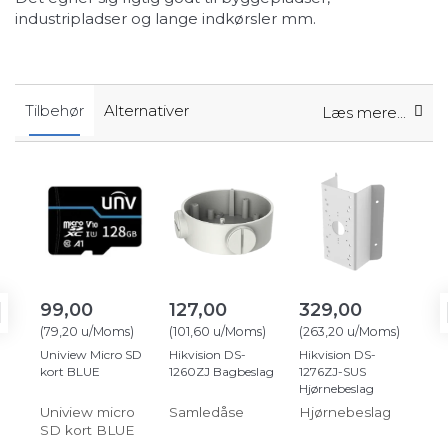
industripladser og lange indkørsler mm.
Tilbehør
Alternativer
Læs mere...
99,00
127,00
329,00
31
(
79,20
u/Moms
)
(
101,60
u/Moms
)
(
263,20
u/Moms
)
(
25
Uniview Micro SD
Hikvision DS-
Hikvision DS-
Hik
kort BLUE
1260ZJ Bagbeslag
1276ZJ-SUS
127
Hjørnebeslag
Mas
Uniview micro
Samledåse
Hjørnebeslag
Ma
SD kort BLUE