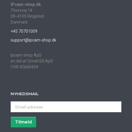
IPcam-shop.dk
Thorsvej 14
DK-4100 Ringsted
Danmark
+45 70701009
support@ipcam-shop.dk
Ipcam-shop ApS
en del af Smart24 ApS
CVR:42660434
NYHEDSMAIL
Email-
adresse
Tilmeld
Afmeld