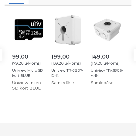
99,00
199,00
149,00
1
(
79,20
u/Moms
)
(
159,20
u/Moms
)
(
119,20
u/Moms
)
(
11
Uniview Micro SD
Uniview TR-JB07-
Uniview TR-JB06-
Uni
kort BLUE
D-IN
A-IN
UP
Uniview micro
Samledåse
Samledåse
Ma
SD kort BLUE