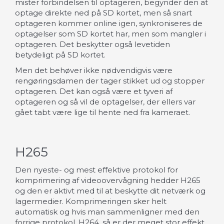
mister forbindelsen til optageren, begynder den at
optage direkte ned på SD kortet, men så snart
optageren kommer online igen, synkroniseres de
optagelser som SD kortet har, men som mangler i
optageren. Det beskytter også levetiden
betydeligt på SD kortet.
Men det behøver ikke nødvendigvis være
rengøringsdamen der tager stikket ud og stopper
optageren. Det kan også være et tyveri af
optageren og så vil de optagelser, der ellers var
gået tabt være lige til hente ned fra kameraet.
H265
Den nyeste- og mest effektive protokol for
komprimering af videoovervågning hedder H265
og den er aktivt med til at beskytte dit netværk og
lagermedier. Komprimeringen sker helt
automatisk og hvis man sammenligner med den
forrige protokol, H264, så er der meget stor effekt