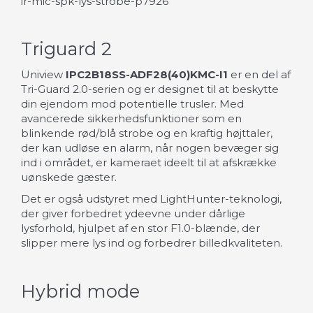
ir-mic-spk-lys-strobe-p7926
Triguard 2
Uniview
IPC2B18SS-ADF28(40)KMC-I1
er en del af
Tri-Guard 2.0-serien og er designet til at beskytte
din ejendom mod potentielle trusler. Med
avancerede sikkerhedsfunktioner som en
blinkende rød/blå strobe og en kraftig højttaler,
der kan udløse en alarm, når nogen bevæger sig
ind i området, er kameraet ideelt til at afskrække
uønskede gæster.
Det er også udstyret med LightHunter-teknologi,
der giver forbedret ydeevne under dårlige
lysforhold, hjulpet af en stor F1.0-blænde, der
slipper mere lys ind og forbedrer billedkvaliteten.
Hybrid mode