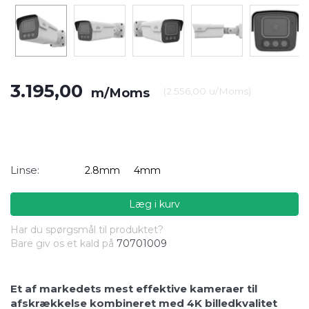
3.195,00
m/Moms
(
2.556,00
u/Moms
)
Linse:
2.8mm
4mm
Læg i kurv
Har du spørgsmål til produktet?
Bare giv os et kald på
70701009
Et af markedets mest effektive kameraer til
afskrækkelse kombineret med 4K billedkvalitet