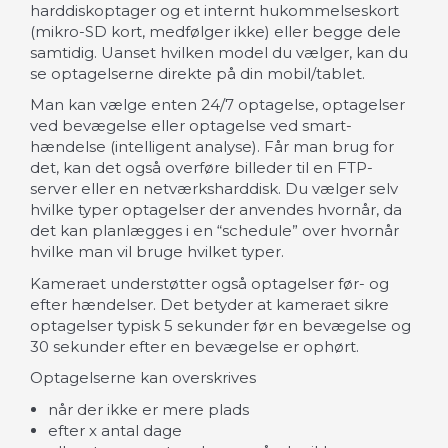
harddiskoptager og et internt hukommelseskort
(mikro-SD kort, medfølger ikke) eller begge dele
samtidig. Uanset hvilken model du vælger, kan du
se optagelserne direkte på din mobil/tablet.
Man kan vælge enten 24/7 optagelse, optagelser
ved bevægelse eller optagelse ved smart-
hændelse (intelligent analyse).
Får man brug for
det, kan det også overføre billeder til en FTP-
server eller en netværksharddisk. Du vælger selv
hvilke typer optagelser der anvendes hvornår, da
det kan planlægges i en “schedule” over hvornår
hvilke man vil bruge hvilket typer.
Kameraet understøtter også optagelser før- og
efter hændelser. Det betyder at kameraet sikre
optagelser typisk 5 sekunder før en bevægelse og
30 sekunder efter en bevægelse er ophørt.
Optagelserne kan overskrives
når der ikke er mere plads
efter x antal dage