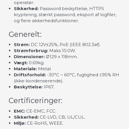
operatør.
Sikkerhed:
Password beskyttelse, HTTPS
kryptering, stærkt password, eksport af logfiler,
og flere sikkerhedsfunktioner.
Generelt:
Strøm:
DC 12V±25%, PoE (IEEE 802.3af).
Strømforbrug:
Maks 10.0W.
Dimensioner:
Ø129 x 118mm.
Vægt:
0.69kg.
Materiale:
Metal.
Driftsforhold:
-30°C ~ 60°C, fugtighed ≤95% RH
(ikke-kondenserende).
Beskyttelse:
IP67.
Certificeringer:
EMC:
CE-EMC, FCC.
Sikkerhed:
CE-LVD, CB, UL/CUL.
Miljø:
CE-RoHS, WEEE.