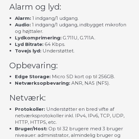
Alarm og lyd:
Alarm:
1 indgang/1 udgang.
Audio:
1 indgang/1 udgang, indbygget mikrofon
og højttaler.
Lydkomprimering:
G.711U, G.711A.
Lyd Bitrate:
64 Kbps.
Tovejs lyd:
Understøttet.
Opbevaring:
Edge Storage:
Micro SD kort op til 256GB.
Netværksopbevaring:
ANR, NAS (NFS).
Netværk:
Protokoller:
Understøtter en bred vifte af
netværksprotokoller inkl. IPv4, IPv6, TCP, UDP,
HTTP, HTTPS, etc.
Bruger/Host:
Op til 32 brugere med 3 bruger
niveauer: administrator, almindelig bruger og