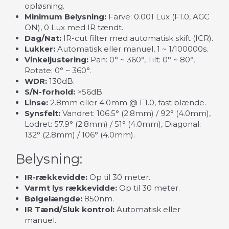
opløsning.
Minimum Belysning:
Farve: 0.001 Lux (F1.0, AGC
ON), 0 Lux med IR tændt.
Dag/Nat:
IR-cut filter med automatisk skift (ICR).
Lukker:
Automatisk eller manuel, 1 ~ 1/100000s.
Vinkeljustering:
Pan: 0° ~ 360°, Tilt: 0° ~ 80°,
Rotate: 0° ~ 360°.
WDR:
130dB.
S/N-forhold:
>56dB.
Linse:
2.8mm eller 4.0mm @ F1.0, fast blænde.
Synsfelt:
Vandret: 106.5° (2.8mm) / 92° (4.0mm),
Lodret: 57.9° (2.8mm) / 51° (4.0mm), Diagonal:
132° (2.8mm) / 106° (4.0mm).
Belysning:
IR-rækkevidde:
Op til 30 meter.
Varmt lys rækkevidde:
Op til 30 meter.
Bølgelængde:
850nm.
IR Tænd/Sluk kontrol:
Automatisk eller
manuel.