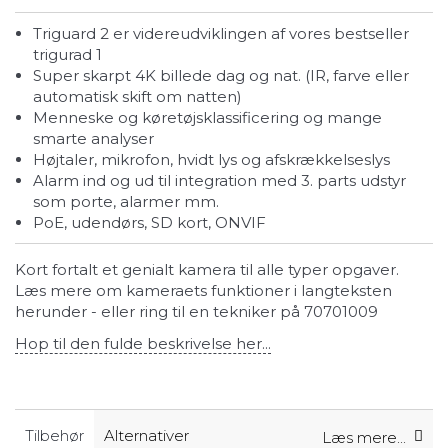
Triguard 2 er videreudviklingen af vores bestseller
trigurad 1
Super skarpt 4K billede dag og nat. (IR, farve eller
automatisk skift om natten)
Menneske og køretøjsklassificering og mange
smarte analyser
Højtaler, mikrofon, hvidt lys og afskrækkelseslys
Alarm ind og ud til integration med 3. parts udstyr
som porte, alarmer mm.
PoE, udendørs, SD kort, ONVIF
Kort fortalt et genialt kamera til alle typer opgaver.
Læs mere om kameraets funktioner i langteksten
herunder - eller ring til en tekniker på 70701009
Hop til den fulde beskrivelse her...
Tilbehør
Alternativer
Læs mere...