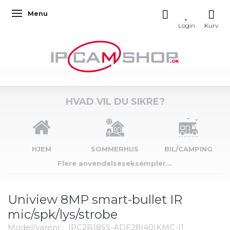
Menu
Skifte navigation
HVAD VIL DU SIKRE?
HJEM
SOMMERHUS
BIL/CAMPING
Flere anvendelseseksempler...
Uniview 8MP smart-bullet IR
mic/spk/lys/strobe
Model/varenr.:
IPC2B18SS-ADF28(40)KMC-I1