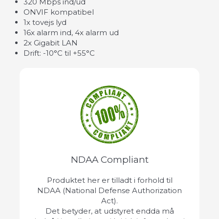
320 Mbps ind/ud
ONVIF kompatibel
1x tovejs lyd
16x alarm ind, 4x alarm ud
2x Gigabit LAN
Drift: -10°C til +55°C
NDAA Compliant
Produktet her er tilladt i forhold til
NDAA (National Defense Authorization
Act).
Det betyder, at udstyret endda må