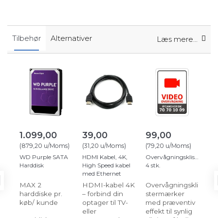
Tilbehør
Alternativer
Læs mere...
1.099,00
39,00
99,00
1.
(
879,20
u/Moms
)
(
31,20
u/Moms
)
(
79,20
u/Moms
)
(
91
WD Purple SATA
HDMI Kabel, 4K,
Overvågningsklistermær
19'
Harddisk
High Speed kabel
4 stk.
væ
med Ethernet
60
MAX 2
HDMI-kabel 4K
Overvågningskli
Rac
harddiske pr.
– forbind din
stermærker
hæ
køb/ kunde
optager til TV-
med præventiv
eller
effekt til synlig