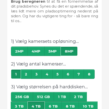
Brug beregneren
til at få en fornemmelse af
dit pladsbehov. Synes du det er spændende, så
læs lidt mere om pladsoptimering nederst på
siden. Og har du vigtigere ting for - så bare ring
til os...
1) Vælg kameraets opløsning...
2MP
4MP
5MP
8MP
2) Vælg antal kameraer...
1
2
3
4
5
6
7
8
3) Vælg størrelsen på harddisken...
256 GB
512 GB
1 TB
2 TB
3 TB
4 TB
6 TB
8 TB
10 TB