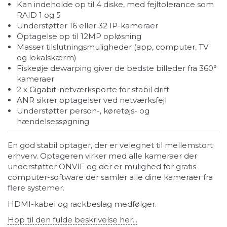
Kan indeholde op til 4 diske, med fejltolerance som
RAID 1 og 5
Understøtter 16 eller 32 IP-kameraer
Optagelse op til 12MP opløsning
Masser tilslutningsmuligheder (app, computer, TV
og lokalskærm)
Fiskeøje dewarping giver de bedste billeder fra 360°
kameraer
2 x Gigabit-netværksporte for stabil drift
ANR sikrer optagelser ved netværksfejl
Understøtter person-, køretøjs- og
hændelsessøgning
En god stabil optager, der er velegnet til mellemstort
erhverv. Optageren virker med alle kameraer der
understøtter ONVIF og der er mulighed for gratis
computer-software der samler alle dine kameraer fra
flere systemer.
HDMI-kabel og rackbeslag medfølger.
Hop til den fulde beskrivelse her...