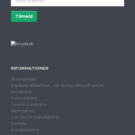
adresse
Tilmeld
Afmeld
INFORMATIONER
Åbningstider
Dankort sikkerhed - når du handler på nettet
E-mærket
Fortrolighed
Garanti & købelov
Betingelser
Lov om TV overvågning
Kontakt
Kundeservice