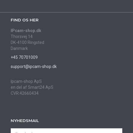
FIND OS HER
IPcam-shop.dk
Thorsvej 14
DK-4100 Ringsted
Danmark
+45 70701009
support@ipcam-shop.dk
Ipcam-shop ApS
en del af Smart24 ApS
CVR:42660434
NYHEDSMAIL
Email-