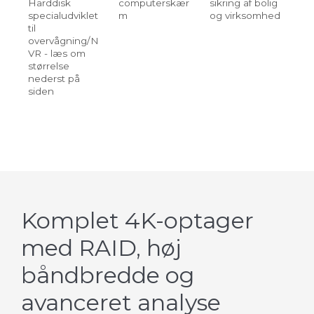
Harddisk
computerskær
sikring af bolig
specialudviklet
m
og virksomhed
til
overvågning/N
VR - læs om
størrelse
nederst på
siden
Komplet 4K-optager
med RAID, høj
båndbredde og
avanceret analyse