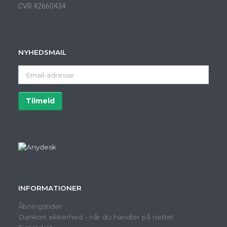
CVR:42660434
NYHEDSMAIL
Email-
adresse
Tilmeld
Afmeld
INFORMATIONER
Åbningstider
Dankort sikkerhed - når du handler på nettet