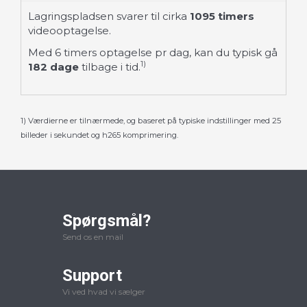
Lagringspladsen svarer til cirka
1095
timers
videooptagelse.
Med
6
timers optagelse pr dag, kan du typisk gå
1)
182
dage
tilbage i tid.
1) Værdierne er tilnærmede, og baseret på typiske indstillinger med 25
billeder i sekundet og h265 komprimering.
Spørgsmål?
Send os en mail
Support
Vi ved hvad vi sælger