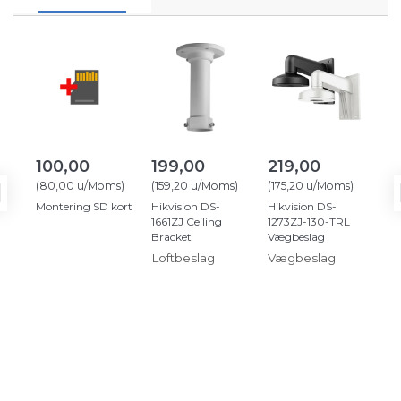
100,00
199,00
219,00
1,
(
80,00
u/Moms
)
(
159,20
u/Moms
)
(
175,20
u/Moms
)
(
1,
Montering SD kort
Hikvision DS-
Hikvision DS-
Net
1661ZJ Ceiling
1273ZJ-130-TRL
6 R
Bracket
Vægbeslag
Loftbeslag
Vægbeslag
RJ
net
Ca
ov
sta