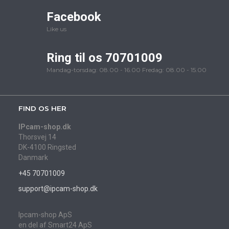
Facebook
Like us
Ring til os 70701009
Mandag-torsdag: 08.00 - 16.00 Fredag: 08.00 - 15.00
FIND OS HER
IPcam-shop.dk
Thorsvej 14
DK-4100 Ringsted
Danmark
+45 70701009
support@ipcam-shop.dk
Ipcam-shop ApS
en del af Smart24 ApS