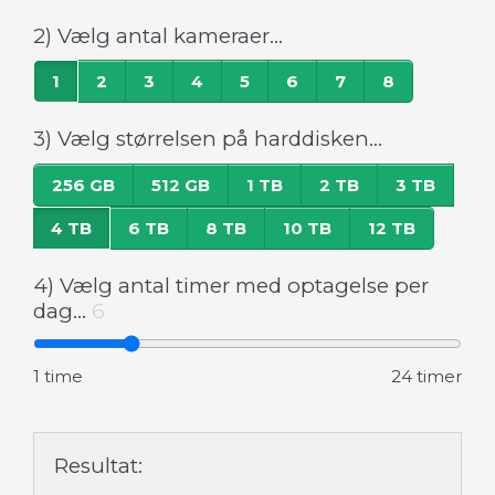
2) Vælg antal kameraer...
1
2
3
4
5
6
7
8
3) Vælg størrelsen på harddisken...
256 GB
512 GB
1 TB
2 TB
3 TB
4 TB
6 TB
8 TB
10 TB
12 TB
4) Vælg antal timer med optagelse per
dag...
6
1 time
24 timer
Resultat: