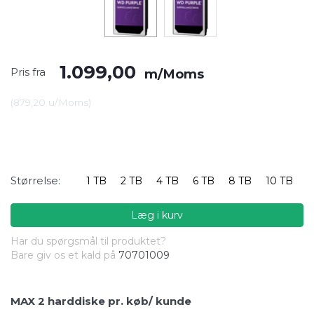
1.099,00
Pris fra
m/Moms
(
879,20
u/Moms
)
Størrelse:
1 TB
2 TB
4 TB
6 TB
8 TB
10 TB
Læg i kurv
Har du spørgsmål til produktet?
Bare giv os et kald på
70701009
MAX 2 harddiske pr. køb/ kunde