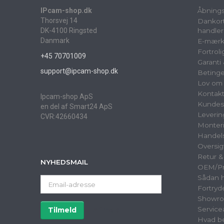
IPcam-shop.dk
Åbnings
Thorsvej 14
Dankort
DK-4100 Ringsted
handler
Danmark
E-mærk
Fortrol
+45 70701009
Garanti
support@ipcam-shop.dk
Betinge
Lov om 
Kontak
Ipcam-shop ApS
Kundes
en del af Smart24 ApS
Leverin
CVR:42660434
Monter
Handels
Oversig
Retur 
NYHEDSMAIL
OEM/Pri
Sådan h
Email-
Fortryd
adresse
Showr
Service
Tilmeld
Afmeld
Hvad be