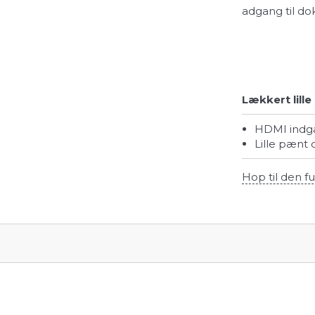
adgang til d
Lækkert lil
HDMI ind
Lille pænt
Hop til den fu