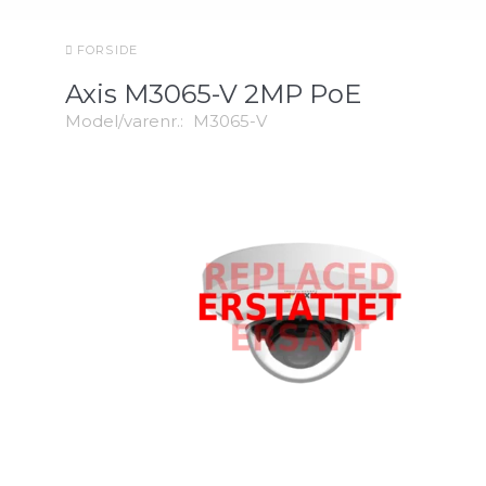
FORSIDE
Axis M3065-V 2MP PoE
Model/varenr.:
M3065-V