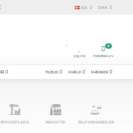
DA
DKK
-
0
Log ind
Indkøbskurv
ØR
TILBUD
HJÆLP
MÆRKER
BYGGE­PLADS
INDUSTRI
BILFORHANDLER