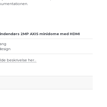
okumentationen.
le indendørs 2MP AXIS minidome med HDMI
gang
 design
lde beskrivelse her...