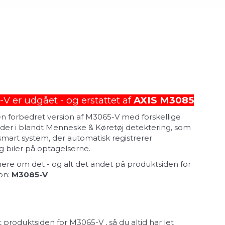
V er udgået - og erstattet af
AXIS M3085
n forbedret version af M3065-V med forskellige
 der i blandt Menneske & Køretøj detektering, som
 smart system, der automatisk registrerer
 biler på optagelserne.
re om det - og alt det andet på produktsiden for
on:
M3085-V
 produktsiden for M3065-V , så du altid har let