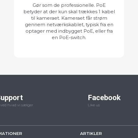
Gør som de professionelle. PoE
betyder at der kun skal trækkes 1 kabel
til kameraet. Kameraet får strøm
gennem netværkskablet, typisk fra en
optager med indbygget PoE, eller fra
en PoE-switch.
upport
Facebook
 ved hvad vi sælger
Like us
MATIONER
ARTIKLER