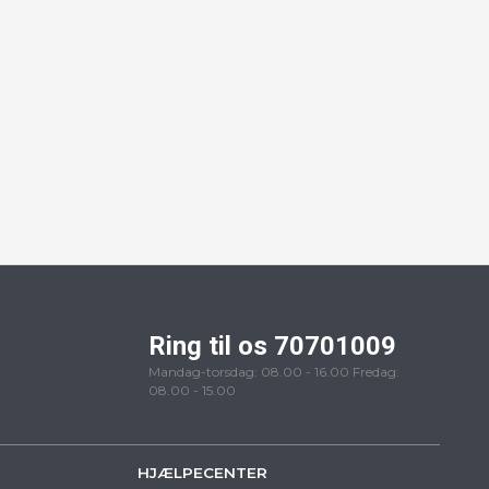
Ring til os 70701009
Mandag-torsdag: 08.00 - 16.00 Fredag:
08.00 - 15.00
HJÆLPECENTER