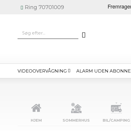
Ring 70701009
VIDEOOVERVÅGNING
ALARM UDEN ABONN
HJEM
SOMMERHUS
BIL/CAMPING