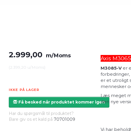
2.999,00
m/Moms
Axis M3065-
(
2.399,20
u/Moms
)
M3085-V
er e
forbedringer,
er et utroligt
mennesker og
IKKE PÅ LAGER
Læs meget me
den nye versi
Få besked når produktet kommer igen
Har du spørgsmål til produktet?
Bare giv os et kald på
70701009
Vi har beholdt