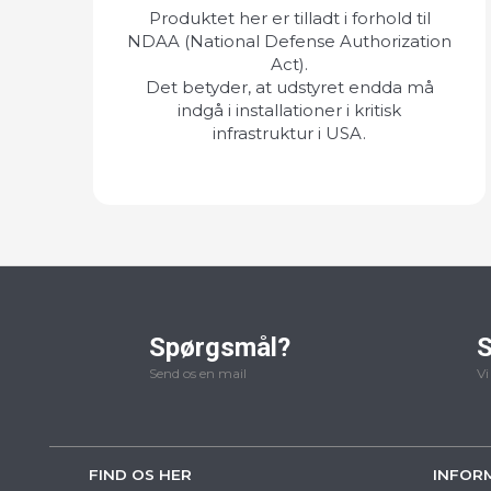
Produktet her er tilladt i forhold til
NDAA (National Defense Authorization
Act).
Det betyder, at udstyret endda må
indgå i installationer i kritisk
infrastruktur i USA.
Spørgsmål?
S
Send os en mail
Vi
FIND OS HER
INFOR