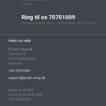
Like us
Ring til os 70701009
Mandag-torsdag: 08.00 - 16.00 Fredag: 08.00 - 15.00
FIND OS HER
IPcam-shop.dk
Thorsvej 14
DK-4100 Ringsted
Danmark
+45 70701009
support@ipcam-shop.dk
Ipcam-shop ApS
en del af Smart24 ApS
CVR:42660434