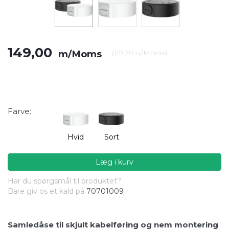
149,00
m/Moms
(
119,20
u/Moms
)
Farve:
Hvid
Sort
Læg i kurv
Har du spørgsmål til produktet?
Bare giv os et kald på
70701009
Samledåse til skjult kabelføring og nem montering