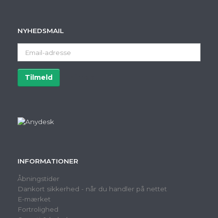
NYHEDSMAIL
Email-
adresse
Tilmeld
Afmeld
INFORMATIONER
Åbningstider
Dankort sikkerhed - når du handler på nettet
E-mærket
Fortrolighed