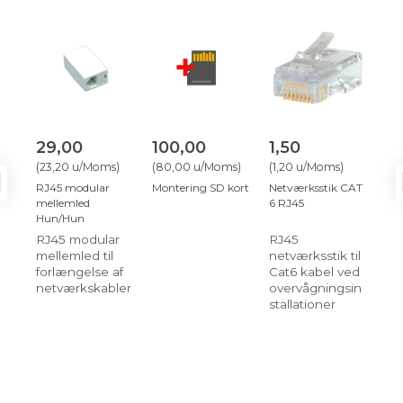
29,00
100,00
1,50
1.
(
23,20
u/Moms
)
(
80,00
u/Moms
)
(
1,20
u/Moms
)
(
1.1
1.
RJ45 modular
Montering SD kort
Netværksstik CAT
mellemled
6 RJ45
Hik
Hun/Hun
761
Cha
RJ45 modular
RJ45
mellemled til
netværksstik til
forlængelse af
Cat6 kabel ved
netværkskabler
overvågningsin
stallationer