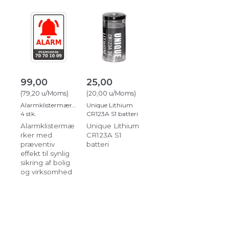
99,00
25,00
(
79,20
u/Moms
)
(
20,00
u/Moms
)
Alarmklistermærker
Unique Lithium
4 stk.
CR123A S1 batteri
Alarmklistermæ
Unique Lithium
rker med
CR123A S1
præventiv
batteri
effekt til synlig
sikring af bolig
og virksomhed