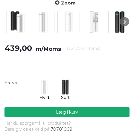
Zoom
439,00
m/Moms
(
351,20
u/Moms
)
Farve:
Hvid
Sort
Læg i kurv
Har du spørgsmål til produktet?
Bare giv os et kald på
70701009