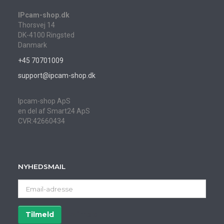
IPcam-shop.dk
Thorsvej 14
DK-4100 Ringsted
Danmark
+45 70701009
support@ipcam-shop.dk
Ipcam-shop ApS
en del af Smart24 ApS
CVR:42660434
NYHEDSMAIL
Email-
adresse
Tilmeld
Afmeld