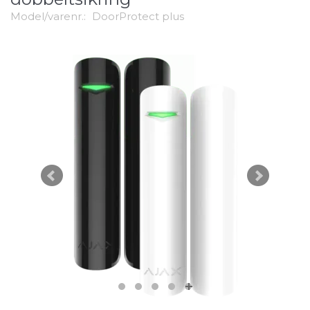
Model/varenr.:
DoorProtect plus