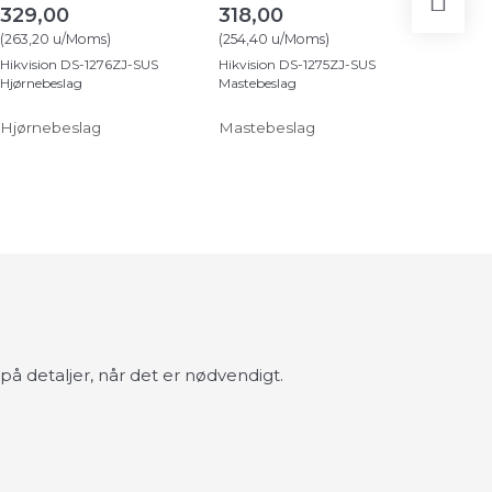
329,00
318,00
177,0
(
263,20
u/Moms
)
(
254,40
u/Moms
)
(
141,60
u
Hikvision DS-1276ZJ-SUS
Hikvision DS-1275ZJ-SUS
Hikvisio
Hjørnebeslag
Mastebeslag
Pendant
Hjørnebeslag
Mastebeslag
Loftbes
å detaljer, når det er nødvendigt.