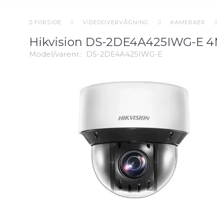
FORSIDE
VIDEOOVERVÅGNING
KAMERAER
Hikvision DS-2DE4A425IWG-E 4
Model/varenr.:
DS-2DE4A425IWG-E