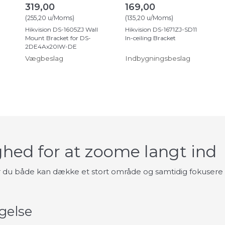
319,00
169,00
(
255,20
u/Moms
)
(
135,20
u/Moms
)
Hikvision DS-1605ZJ Wall
Hikvision DS-1671ZJ-SD11
Mount Bracket for DS-
In-ceiling Bracket
2DE4Ax20IW-DE
Vægbeslag
Indbygningsbeslag
ed for at zoome langt ind
r du både kan dække et stort område og samtidig fokusere p
gelse