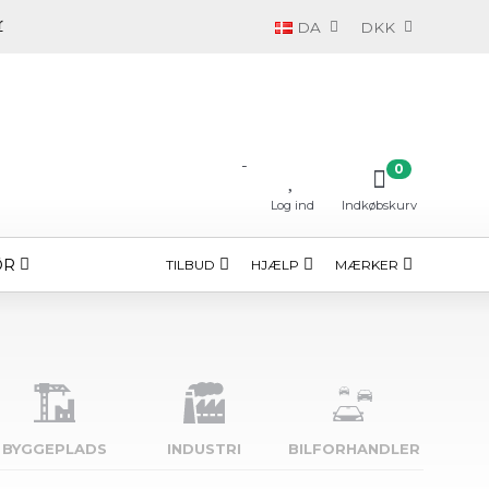
DA
DKK
-
0
Log ind
Indkøbskurv
ØR
TILBUD
HJÆLP
MÆRKER
BYGGE­PLADS
INDUSTRI
BILFORHANDLER