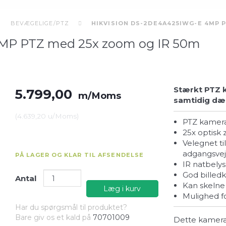
BEVÆGELIGE/PTZ
HIKVISION DS-2DE4A425IWG-E 4MP 
MP PTZ med 25x zoom og IR 50m
Stærkt PTZ k
5.799,00
m/Moms
samtidig dæ
(
4.639,20
u/Moms
)
PTZ kamer
25x optisk
Velegnet til parkeringspladser, industri, pladser og
adgangsve
PÅ LAGER OG KLAR TIL AFSENDELSE
IR natbely
God billedk
Antal
Kan skeln
Læg i kurv
Mulighed 
Har du spørgsmål til produktet?
Bare giv os et kald på
70701009
Dette kamera e