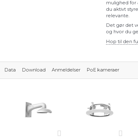
mulighed for 
du aktivt sty
relevante.
Det gør det ve
og hvor du ge
Hop til den fu
Data
Download
Anmeldelser
PoE kameraer