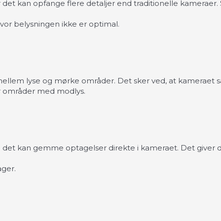
or det kan opfange flere detaljer end traditionelle kameraer.
hvor belysningen ikke er optimal.
llem lyse og mørke områder. Det sker ved, at kameraet saml
er områder med modlys.
et kan gemme optagelser direkte i kameraet. Det giver dig
ger.