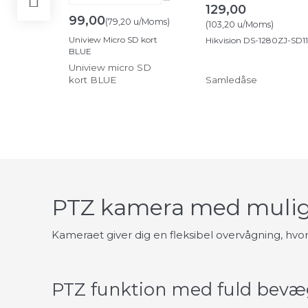
129,00
99,00
(
79,20
u/Moms
)
(
103,20
u/Moms
)
Uniview Micro SD kort
Hikvision DS-1280ZJ-SD11
BLUE
Uniview micro SD
kort BLUE
Samledåse
PTZ kamera med muligh
Kameraet giver dig en fleksibel overvågning, hvo
PTZ funktion med fuld bevæ