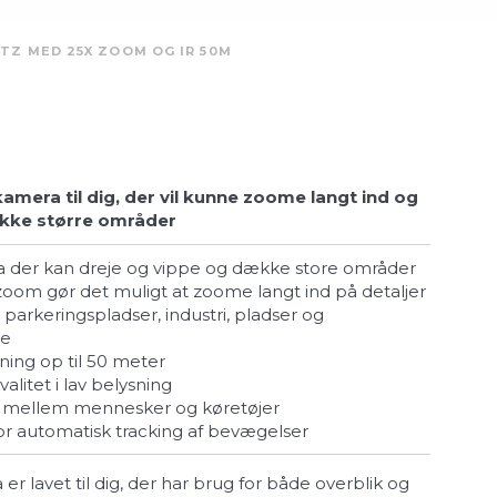
PTZ MED 25X ZOOM OG IR 50M
amera til dig, der vil kunne zoome langt ind og
kke større områder
a der kan dreje og vippe og dække store områder
 zoom gør det muligt at zoome langt ind på detaljer
je
sning op til 50 meter
valitet i lav belysning
e mellem mennesker og køretøjer
for automatisk tracking af bevægelser
r lavet til dig, der har brug for både overblik og