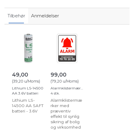
Tilbehør
Anmeldelser
49,00
99,00
(
39,20
u/Moms
)
(
79,20
u/Moms
)
Lithium LS-14500
Alarmklistermærker
AA 3.6V batteri
4 stk.
Lithium LS-
Alarmklistermæ
14500 AA SAFT
rker med
batteri - 3.6V
præventiv
effekt til synlig
sikring af bolig
og virksomhed