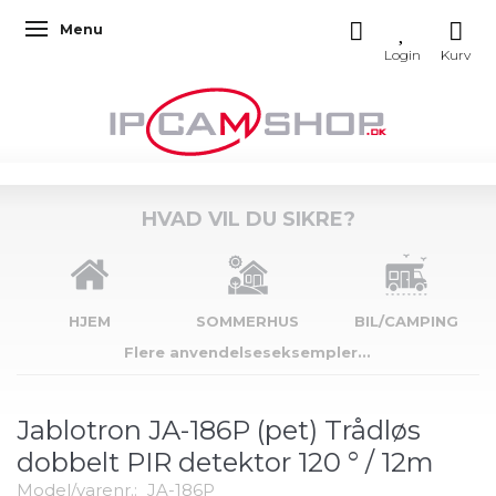
Menu
Skifte navigation
HVAD VIL DU SIKRE?
HJEM
SOMMERHUS
BIL/CAMPING
Flere anvendelseseksempler...
Jablotron JA-186P (pet) Trådløs
dobbelt PIR detektor 120 ° / 12m
Model/varenr.:
JA-186P