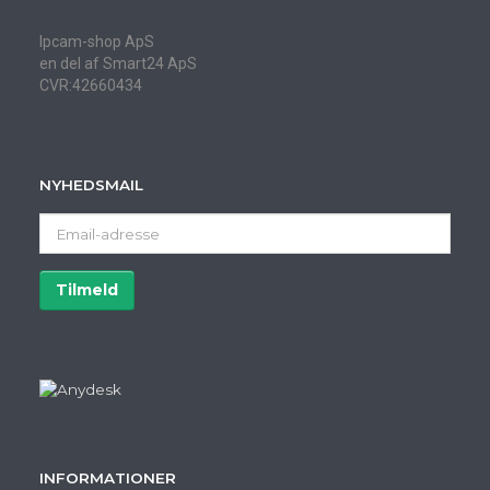
Ipcam-shop ApS
en del af Smart24 ApS
CVR:42660434
NYHEDSMAIL
Email-
adresse
Tilmeld
Afmeld
INFORMATIONER