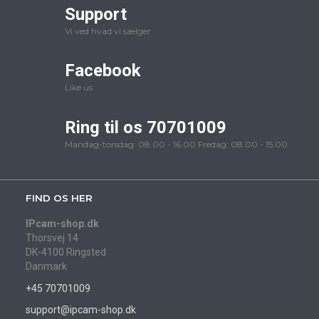
Support
Vi ved hvad vi sælger
Facebook
Like us
Ring til os 70701009
Mandag-torsdag: 08.00 - 16.00 Fredag: 08.00 - 15.00
FIND OS HER
IPcam-shop.dk
Thorsvej 14
DK-4100 Ringsted
Danmark
+45 70701009
support@ipcam-shop.dk