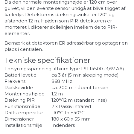
Da den normale monteringshøjde er 120 cm over
gulvet, vil den øverste sensor undgå at blive trigget af
kæledyr. Detektorens dækningsvinkel er 120° og
afstanden 12 m. Højden som PIR-detektoren er
monteret i, dikterer skillelinjen imellem de to PIR-
elementer.
Bemærk at detektoren ER adressérbar og optager en
plads i centralen.
Tekniske specifikationer
Forsyningsspænding
Lithium type LST14500 (3,6V AA)
Batteri levetid
ca 3 år (5 min sleeping mode)
Frekvens
868 MHz
Rækkevidde
ca. 300 m - åbent terræn
Monterings højde
1,2 m
Dækning PIR
120°/12 m (standart linse)
Funktionsmåde
2 x Passiv infrarød
Driftstemperatur
-10°C to +40°C
Dimensioner
180 x 60 x 55 mm
Installationsmiljø
Indendørs