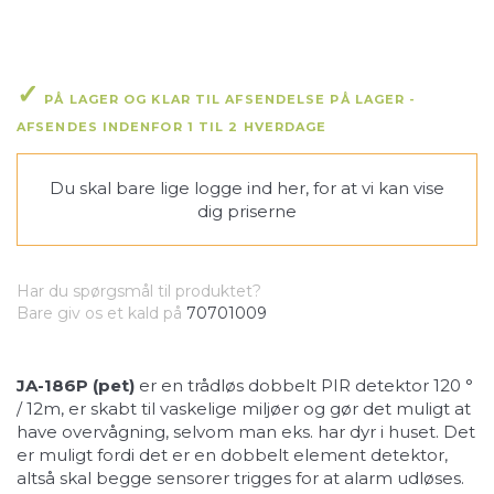
PÅ LAGER OG KLAR TIL AFSENDELSE PÅ LAGER -
AFSENDES INDENFOR 1 TIL 2 HVERDAGE
Du skal bare lige
logge ind her
, for at vi kan vise
dig priserne
Har du spørgsmål til produktet?
Bare giv os et kald på
70701009
JA-186P (pet)
er en trådløs dobbelt PIR detektor 120 °
/ 12m, er skabt til vaskelige miljøer og gør det muligt at
have overvågning, selvom man eks. har dyr i huset. Det
er muligt fordi det er en dobbelt element detektor,
altså skal begge sensorer trigges for at alarm udløses.