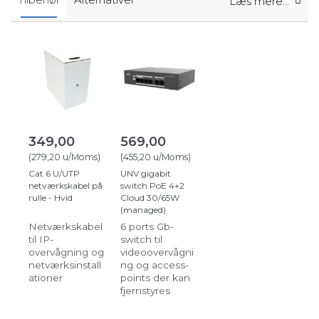
Læs mere...
349,00
569,00
(
279,20
u/Moms
)
(
455,20
u/Moms
)
Cat 6 U/UTP
UNV gigabit
netværkskabel på
switch PoE 4+2
rulle - Hvid
Cloud 30/65W
(managed)
Netværkskabel
6 ports Gb-
til IP-
switch til
overvågning og
videoovervågni
netværksinstall
ng og access-
ationer
points der kan
fjernstyres