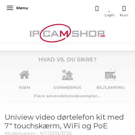
Menu
Skifte navigation
HVAD VIL DU SIKRE?
HJEM
SOMMERHUS
BIL/CAMPING
Flere anvendelseseksempler...
Uniview video dørtelefon kit med
7" touchskærm, WiFi og PoE
Model/varenr.:
KIT/201S/372S