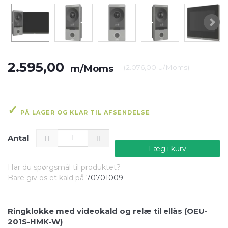
2.595,00
m/Moms
(
2.076,00
u/Moms
)
PÅ LAGER OG KLAR TIL AFSENDELSE
Antal
Læg i kurv
Har du spørgsmål til produktet?
Bare giv os et kald på
70701009
Ringklokke med videokald og relæ til ellås (OEU-
201S-HMK-W)