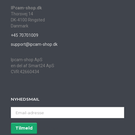
IPcam-shop.dk
Thorsvej 14
DK-4100 Ringsted
Danmark
+45 70701009
support@ipcam-shop.dk
Ipcam-shop ApS
en del af Smart24 ApS
CVR:42660434
NYHEDSMAIL
Email-
adresse
Tilmeld
Afmeld