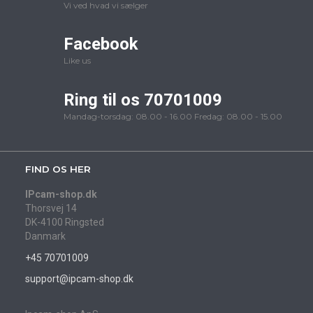
Vi ved hvad vi sælger
Facebook
Like us
Ring til os 70701009
Mandag-torsdag: 08.00 - 16.00 Fredag: 08.00 - 15.00
FIND OS HER
IPcam-shop.dk
Thorsvej 14
DK-4100 Ringsted
Danmark
+45 70701009
support@ipcam-shop.dk