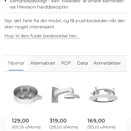
Samarbejdsvilligt - kan "tilkaldes" af andre kameraer
via Hikvision harddiskopter
Styr det hele fra din mobil, og få pushbeskeder når der
sker noget interessant
Hop til den fulde beskrivelse her...
Tilbehør
Alternativer
PDF
Data
Anmeldelser
129,00
319,00
169,00
3
(
103,20
u/Moms
)
(
255,20
u/Moms
)
(
135,20
u/Moms
)
(
26