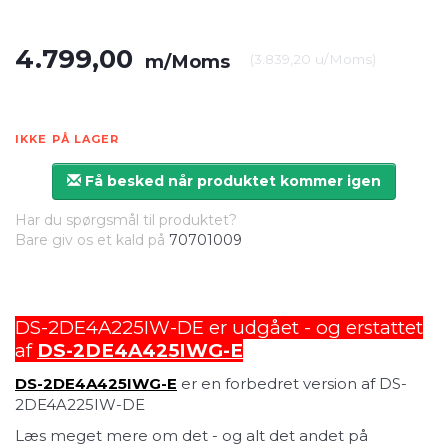
4.799,00
m/Moms
(
3.839,20
u/Moms
)
IKKE PÅ LAGER
Få besked når produktet kommer igen
Har du spørgsmål til produktet?
Bare giv os et kald på
70701009
DS-2DE4A225IW-DE er udgået - og erstattet
af
DS-2DE4A425IWG-E
DS-2DE4A425IWG-E
er en forbedret version af DS-
2DE4A225IW-DE
Læs meget mere om det - og alt det andet på