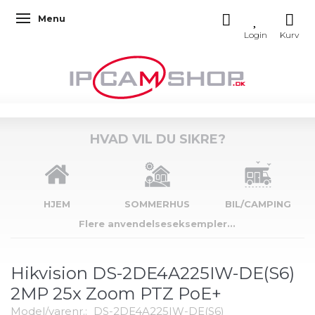
Menu
Skifte navigation
HVAD VIL DU SIKRE?
HJEM
SOMMERHUS
BIL/CAMPING
Flere anvendelseseksempler...
Hikvision DS-2DE4A225IW-DE(S6)
2MP 25x Zoom PTZ PoE+
Model/varenr.:
DS-2DE4A225IW-DE(S6)