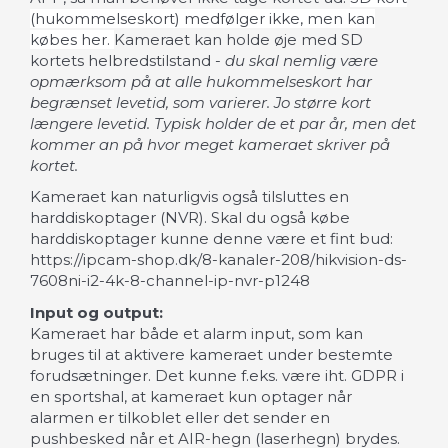
(hukommelseskort) medfølger ikke, men kan
købes her.
Kameraet kan holde øje med SD
kortets helbredstilstand -
du skal nemlig være
opmærksom på at alle hukommelseskort har
begrænset levetid, som varierer. Jo større kort
længere levetid. Typisk holder de et par år, men det
kommer an på hvor meget kameraet skriver på
kortet.
Kameraet kan naturligvis også tilsluttes en
harddiskoptager (NVR). Skal du også købe
harddiskoptager kunne denne være et fint bud:
https://ipcam-shop.dk/8-kanaler-208/hikvision-ds-
7608ni-i2-4k-8-channel-ip-nvr-p1248
Input og output:
Kameraet har både et alarm input, som kan
bruges til at aktivere kameraet under bestemte
forudsætninger. Det kunne f.eks. være iht. GDPR i
en sportshal, at kameraet kun optager når
alarmen er tilkoblet eller det sender en
pushbesked når et AIR-hegn (laserhegn) brydes.