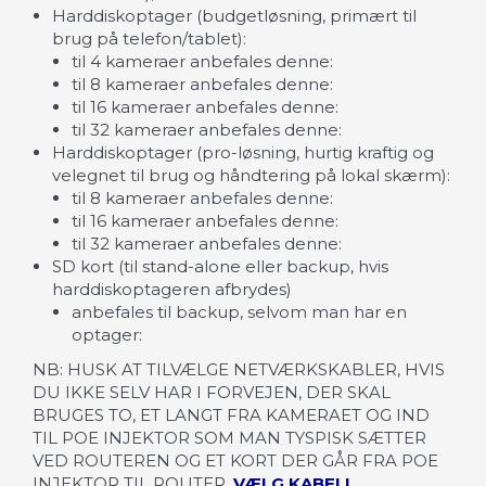
Harddiskoptager (budgetløsning, primært til
brug på telefon/tablet):
til 4 kameraer anbefales denne:
til 8 kameraer anbefales denne:
til 16 kameraer anbefales denne:
t
il 32 kameraer anbefales denne:
Harddiskoptager (pro-løsning, hurtig kraftig og
velegnet til brug og håndtering på lokal skærm):
til 8 kameraer anbefales denne:
til 16 kameraer anbefales denne:
til 32 kameraer anbefales denne:
SD kort (til stand-alone eller backup, hvis
harddiskoptageren afbrydes)
anbefales til backup, selvom man har en
optager:
NB: HUSK AT TILVÆLGE NETVÆRKSKABLER, HVIS
DU IKKE SELV HAR I FORVEJEN, DER SKAL
BRUGES TO, ET LANGT FRA KAMERAET OG IND
TIL POE INJEKTOR SOM MAN TYSPISK SÆTTER
VED ROUTEREN OG ET KORT DER GÅR FRA POE
INJEKTOR TIL ROUTER.
VÆLG KABEL!