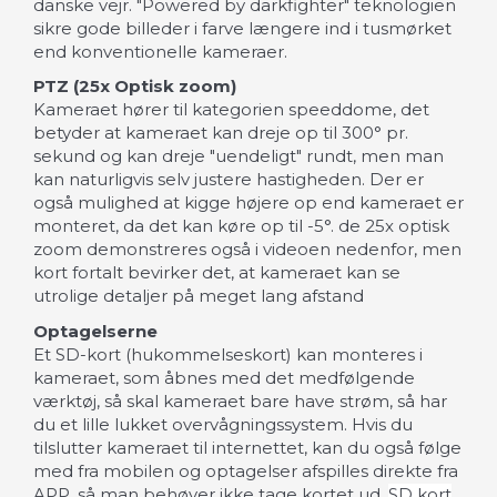
danske vejr. "Powered by darkfighter" teknologien
sikre gode billeder i farve længere ind i tusmørket
end konventionelle kameraer.
PTZ (25x Optisk zoom)
Kameraet hører til kategorien speeddome, det
betyder at kameraet kan dreje op til 300° pr.
sekund og kan dreje "uendeligt" rundt, men man
kan naturligvis selv justere hastigheden. Der er
også mulighed at kigge højere op end kameraet er
monteret, da det kan køre op til -5°. de 25x optisk
zoom demonstreres også i videoen nedenfor, men
kort fortalt bevirker det, at kameraet kan se
utrolige detaljer på meget lang afstand
Optagelserne
Et SD-kort (hukommelseskort) kan monteres i
kameraet, som åbnes med det medfølgende
værktøj, så skal kameraet bare have strøm, så har
du et lille lukket overvågningssystem. Hvis du
tilslutter kameraet til internettet, kan du også følge
med fra mobilen og optagelser afspilles direkte fra
APP, så man behøver ikke tage kortet ud.
SD kort