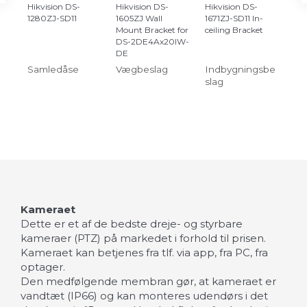
Hikvision DS-
Hikvision DS-
Hikvision DS-
Hik
1280ZJ-SD11
1605ZJ Wall
1671ZJ-SD11 In-
12
Mount Bracket for
ceiling Bracket
Hjø
DS-2DE4Ax20IW-
DE
Samledåse
Vægbeslag
Indbygningsbe
Hj
slag
Kameraet
Dette er et af de bedste dreje- og styrbare
kameraer (PTZ) på markedet i forhold til prisen.
Kameraet kan betjenes fra tlf. via app, fra PC, fra
optager.
Den medfølgende membran gør, at kameraet er
vandtæt (IP66) og kan monteres udendørs i det