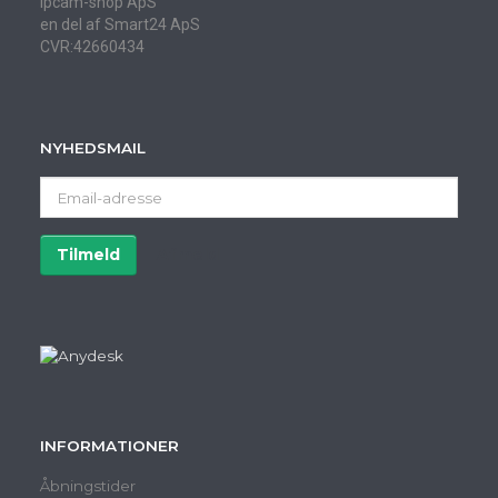
Ipcam-shop ApS
en del af Smart24 ApS
CVR:42660434
NYHEDSMAIL
Email-
adresse
Tilmeld
Afmeld
INFORMATIONER
Åbningstider