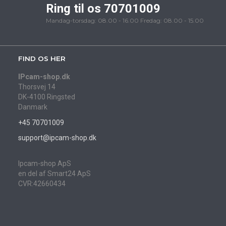
Ring til os 70701009
Mandag-torsdag: 08.00 - 16.00 Fredag: 08.00 - 15.00
FIND OS HER
IPcam-shop.dk
Thorsvej 14
DK-4100 Ringsted
Danmark
+45 70701009
support@ipcam-shop.dk
Ipcam-shop ApS
en del af Smart24 ApS
CVR:42660434