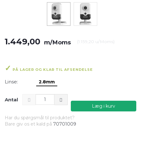
1.449,00
m/Moms
(
1.159,20
u/Moms
)
PÅ LAGER OG KLAR TIL AFSENDELSE
Linse:
2.8mm
Antal
Læg i kurv
Har du spørgsmål til produktet?
Bare giv os et kald på
70701009