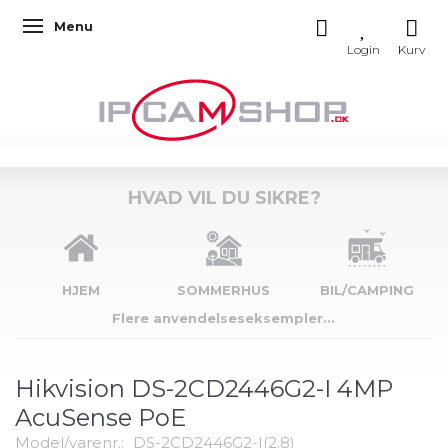
Menu
Skifte navigation
HVAD VIL DU SIKRE?
HJEM
SOMMERHUS
BIL/CAMPING
Flere anvendelseseksempler...
Hikvision DS-2CD2446G2-I 4MP
AcuSense PoE
Model/varenr.:
DS-2CD2446G2-I(2.8)