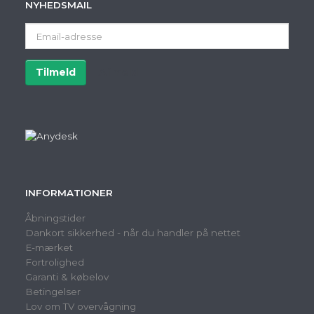
NYHEDSMAIL
Email-
adresse
Tilmeld
Afmeld
INFORMATIONER
Åbningstider
Dankort sikkerhed - når du handler på nettet
E-mærket
Fortrolighed
Garanti & købelov
Betingelser
Lov om TV overvågning