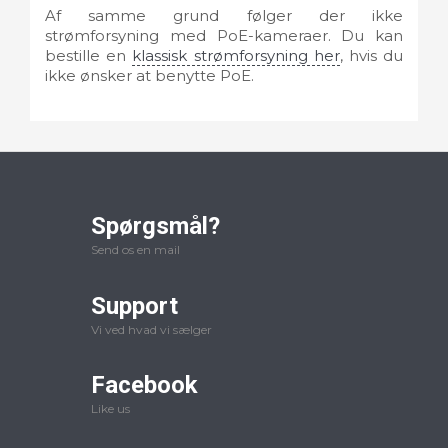
Af samme grund følger der ikke
strømforsyning med PoE-kameraer. Du kan
bestille en
klassisk strømforsyning her
, hvis du
ikke ønsker at benytte PoE.
Spørgsmål?
Send os en mail
Support
Vi ved hvad vi sælger
Facebook
Like us