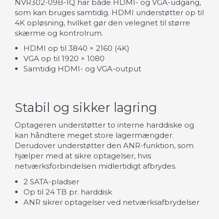
NVR302-09B-IQ har både HDMI- og VGA-udgang,
som kan bruges samtidig. HDMI understøtter op til
4K opløsning, hvilket gør den velegnet til større
skærme og kontrolrum.
HDMI op til 3840 × 2160 (4K)
VGA op til 1920 × 1080
Samtidig HDMI- og VGA-output
Stabil og sikker lagring
Optageren understøtter to interne harddiske og
kan håndtere meget store lagermængder.
Derudover understøtter den ANR-funktion, som
hjælper med at sikre optagelser, hvis
netværksforbindelsen midlertidigt afbrydes.
2 SATA-pladser
Op til 24 TB pr. harddisk
ANR sikrer optagelser ved netværksafbrydelser