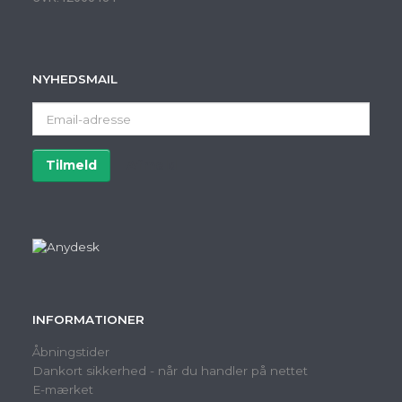
NYHEDSMAIL
Email-
adresse
Tilmeld
Afmeld
INFORMATIONER
Åbningstider
Dankort sikkerhed - når du handler på nettet
E-mærket