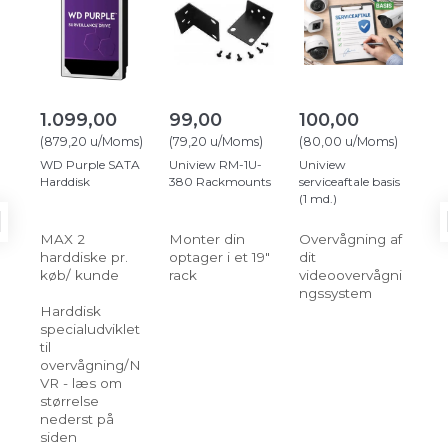
1.099,00
99,00
100,00
5
(
879,20
u/Moms
)
(
79,20
u/Moms
)
(
80,00
u/Moms
)
(
40
WD Purple SATA
Uniview RM-1U-
Uniview
Un
Harddisk
380 Rackmounts
serviceaftale basis
ser
(1 md.)
(1 
MAX 2
Monter din
Overvågning af
Ov
harddiske pr.
optager i et 19"
dit
dit
køb/ kunde
rack
videoovervågni
vi
ngssystem
ng
Harddisk
specialudviklet
til
overvågning/N
VR - læs om
størrelse
nederst på
siden