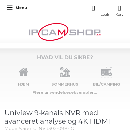
Menu
Skifte navigation
HVAD VIL DU SIKRE?
HJEM
SOMMERHUS
BIL/CAMPING
Flere anvendelseseksempler...
Uniview 9-kanals NVR med
avanceret analyse og 4K HDMI
Model/varenr.:
NVR302-09B-IQ