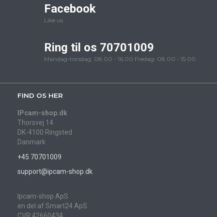
Facebook
Like us
Ring til os 70701009
Mandag-torsdag: 08.00 - 16.00 Fredag: 08.00 - 15.00
FIND OS HER
IPcam-shop.dk
Thorsvej 14
DK-4100 Ringsted
Danmark
+45 70701009
support@ipcam-shop.dk
Ipcam-shop ApS
en del af Smart24 ApS
CVR:42660434