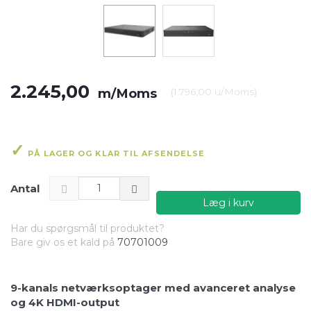
2.245,00
m/Moms
(
1.796,00
u/Moms
)
PÅ LAGER OG KLAR TIL AFSENDELSE
Antal
Læg i kurv
Har du spørgsmål til produktet?
Bare giv os et kald på
70701009
9-kanals netværksoptager med avanceret analyse
og 4K HDMI-output