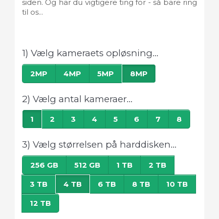
siden. Og har du vigtigere ting for - så bare ring
til os...
1) Vælg kameraets opløsning...
2MP
4MP
5MP
8MP
2) Vælg antal kameraer...
1
2
3
4
5
6
7
8
3) Vælg størrelsen på harddisken...
256 GB
512 GB
1 TB
2 TB
3 TB
4 TB
6 TB
8 TB
10 TB
12 TB