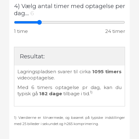
4) Vælg antal timer med optagelse per
dag...
6
1 time
24 timer
Resultat:
Lagringspladsen svarer til cirka
1095
timers
videooptagelse.
Med
6
timers optagelse pr dag, kan du
1)
typisk gå
182
dage
tilbage i tid.
1) Værdierne er tilnærmede, og baseret på typiske indstillinger
med 25 billeder i sekundet og h265 komprimering.