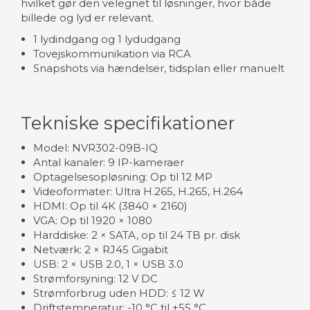
hvilket gør den velegnet til løsninger, hvor både
billede og lyd er relevant.
1 lydindgang og 1 lydudgang
Tovejskommunikation via RCA
Snapshots via hændelser, tidsplan eller manuelt
Tekniske specifikationer
Model: NVR302-09B-IQ
Antal kanaler: 9 IP-kameraer
Optagelsesopløsning: Op til 12 MP
Videoformater: Ultra H.265, H.265, H.264
HDMI: Op til 4K (3840 × 2160)
VGA: Op til 1920 × 1080
Harddiske: 2 × SATA, op til 24 TB pr. disk
Netværk: 2 × RJ45 Gigabit
USB: 2 × USB 2.0, 1 × USB 3.0
Strømforsyning: 12 V DC
Strømforbrug uden HDD: ≤ 12 W
Driftstemperatur: -10 °C til +55 °C