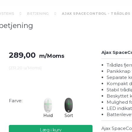
SYSTEMS
BETJENING
AJAX SPACECONTROL - TRÅDLØS
nbetjening
Ajax SpaceCo
289,00
m/Moms
Trådløs fje
(
231,20
u/Moms
)
Panikknap 
Separate k
Kompakt d
Stabil trå
Beskyttet
Farve:
Mulighed 
LED indik
Batterileve
Hvid
Sort
Ajax SpaceCont
Læg i kurv