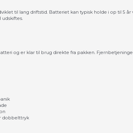
iklet til lang driftstid. Batteriet kan typisk holde i op til
 udskiftes.
batteri og er klar til brug direkte fra pakken. Fjernbetje
panik
åde
ion
er dobbelttryk