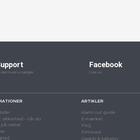
upport
Facebook
 ved hvad vi sælger
Like us
MATIONER
ARTIKLER
tider
Alarm out guide
 sikkerhed - når du
E-mærket
 på nettet
FAQ
et
Firmware
ighed
Garanti & købelov