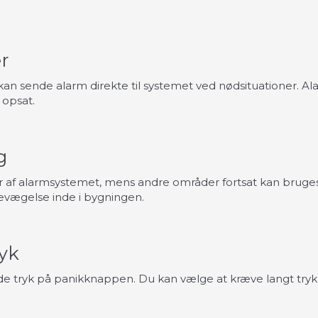
r
n sende alarm direkte til systemet ved nødsituationer. Ala
 opsat.
g
r af alarmsystemet, mens andre områder fortsat kan bruge
bevægelse inde i bygningen.
ryk
e tryk på panikknappen. Du kan vælge at kræve langt tryk el