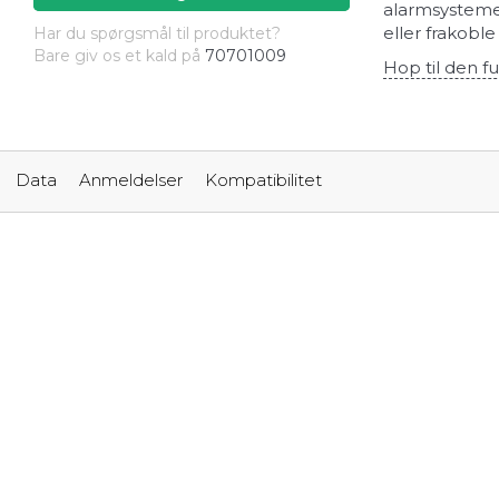
alarmsystemer
eller frakobl
Har du spørgsmål til produktet?
Bare giv os et kald på
70701009
Hop til den fu
Data
Anmeldelser
Kompatibilitet