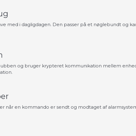
rug
 have med i dagligdagen. Den passer på et nøglebundt og ka
n
hubben og bruger krypteret kommunikation mellem enhed
ation.
er
er når en kommando er sendt og modtaget af alarmsystemet