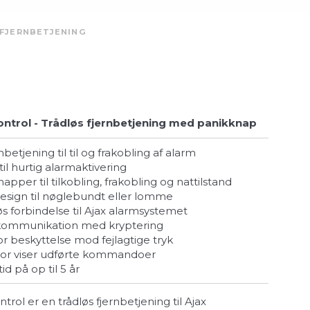
 FJERNBETJENING
ntrol - Trådløs fjernbetjening med panikknap
rnbetjening til til og frakobling af alarm
til hurtig alarmaktivering
napper til tilkobling, frakobling og nattilstand
esign til nøglebundt eller lomme
dløs forbindelse til Ajax alarmsystemet
 kommunikation med kryptering
for beskyttelse mod fejlagtige tryk
ator viser udførte kommandoer
tid på op til 5 år
rol er en trådløs fjernbetjening til Ajax