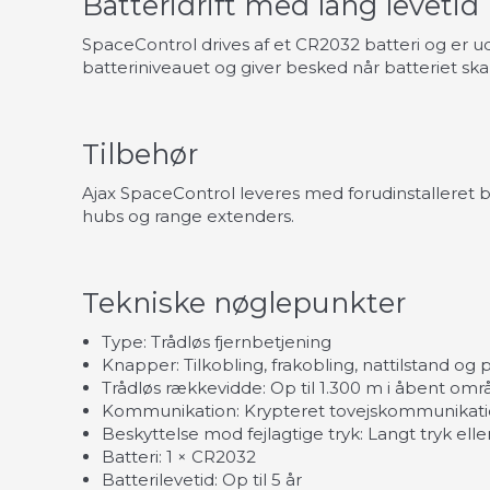
Batteridrift med lang levetid
SpaceControl drives af et CR2032 batteri og er udv
batteriniveauet og giver besked når batteriet skal
Tilbehør
Ajax SpaceControl leveres med forudinstalleret 
hubs og range extenders.
Tekniske nøglepunkter
Type: Trådløs fjernbetjening
Knapper: Tilkobling, frakobling, nattilstand og 
Trådløs rækkevidde: Op til 1.300 m i åbent omr
Kommunikation: Krypteret tovejskommunikat
Beskyttelse mod fejlagtige tryk: Langt tryk ell
Batteri: 1 × CR2032
Batterilevetid: Op til 5 år