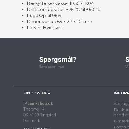
Beskyttelsesklasse: IP50 / IK04
Driftstemperatur: −25 °C til +50 °C
Fugt: Op til 95%
Dimensioner: 65 × 37 × 10 mm
Farver: Hvid, sort
Spørgsmål?
S
Send os en mail
Vi
FIND OS HER
INFOR
IPcam-shop.dk
Åbnings
Thorsvej 14
Dankort
DK-4100 Ringsted
handler
Danmark
E-mærk
Fortrol