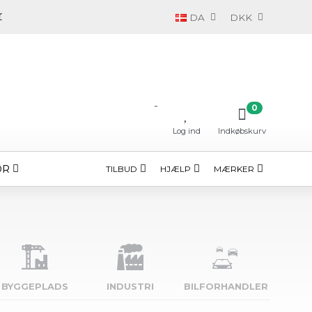
DA
DKK
-
0
Log ind
Indkøbskurv
ØR
TILBUD
HJÆLP
MÆRKER
BYGGE­PLADS
INDUSTRI
BILFORHANDLER