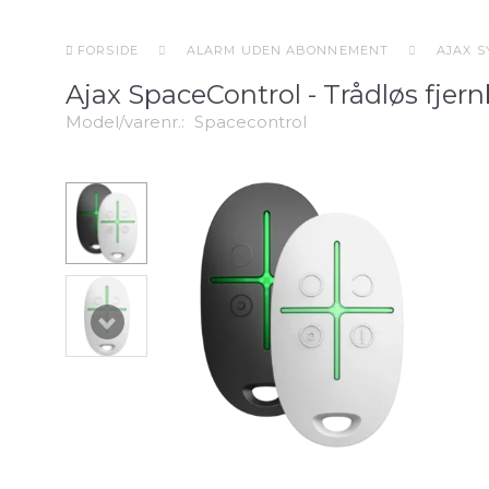
FORSIDE
ALARM UDEN ABONNEMENT
AJAX 
Ajax SpaceControl - Trådløs fjer
Model/varenr.:
Spacecontrol