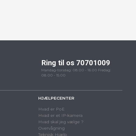
Ring til os 70701009
Mandag-torsdag: 08.00 - 16.00 Fredag:
08.00 - 15.00
HJÆLPECENTER
Hvad er PoE
Hvad er et IP-kamera
Hvad skal jeg vælge ?
Overvågning
Teknisk Hjælp