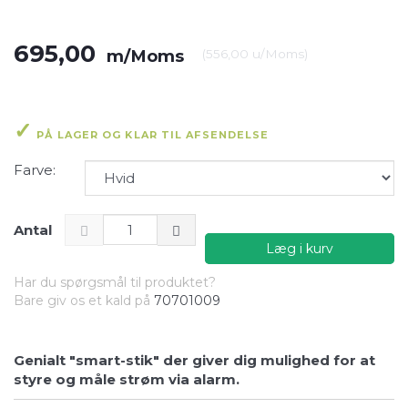
695,00
m/Moms
(
556,00
u/Moms
)
PÅ LAGER OG KLAR TIL AFSENDELSE
Farve:
Antal
Læg i kurv
Har du spørgsmål til produktet?
Bare giv os et kald på
70701009
Genialt "smart-stik" der giver dig mulighed for at
styre og måle strøm via alarm.