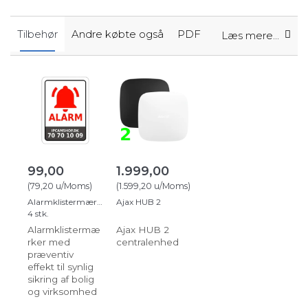
Tilbehør
Andre købte også
PDF
Læs mere...
99,00
1.999,00
(
79,20
u/Moms
)
(
1.599,20
u/Moms
)
Alarmklistermærker
Ajax HUB 2
4 stk.
Alarmklistermæ
Ajax HUB 2
rker med
centralenhed
præventiv
effekt til synlig
sikring af bolig
og virksomhed