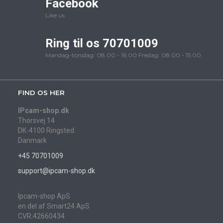
Facebook
Like us
Ring til os 70701009
Mandag-torsdag: 08.00 - 16.00 Fredag: 08.00 - 15.00
FIND OS HER
IPcam-shop.dk
Thorsvej 14
DK-4100 Ringsted
Danmark
+45 70701009
support@ipcam-shop.dk
Ipcam-shop ApS
en del af Smart24 ApS
CVR:42660434