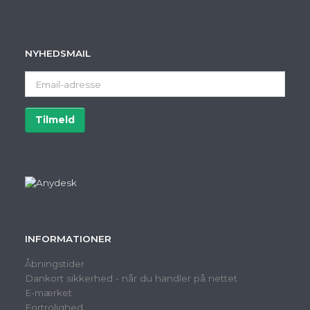
NYHEDSMAIL
Email-
adresse
Tilmeld
Afmeld
INFORMATIONER
Åbningstider
Dankort sikkerhed - når du handler på nettet
E-mærket
Fortrolighed