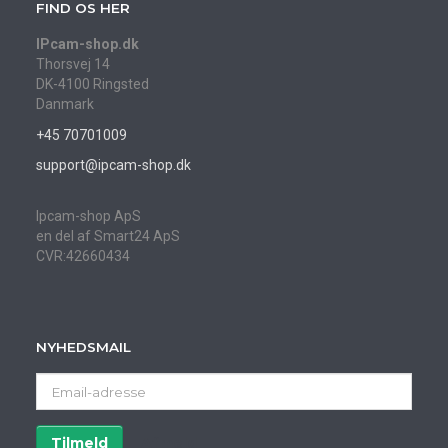
FIND OS HER
IPcam-shop.dk
Thorsvej 14
DK-4100 Ringsted
Danmark
+45 70701009
support@ipcam-shop.dk
Ipcam-shop ApS
en del af Smart24 ApS
CVR:42660434
NYHEDSMAIL
Email-
adresse
Tilmeld
Afmeld