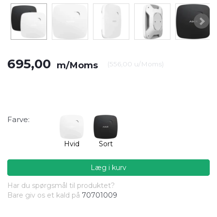
695,00
m/Moms
(
556,00
u/Moms
)
Farve:
Hvid
Sort
Læg i kurv
Har du spørgsmål til produktet?
Bare giv os et kald på
70701009