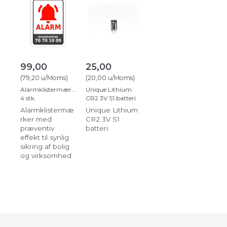
99,00
25,00
(
79,20
u/Moms
)
(
20,00
u/Moms
)
Alarmklistermærker
Unique Lithium
4 stk.
CR2 3V S1 batteri
Alarmklistermæ
Unique Lithium
rker med
CR2 3V S1
præventiv
batteri
effekt til synlig
sikring af bolig
og virksomhed