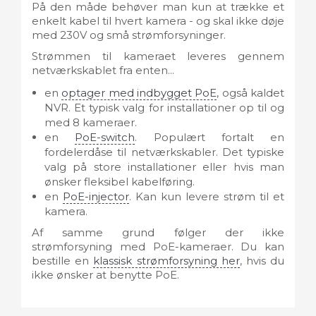
På den måde behøver man kun at trække et
enkelt kabel til hvert kamera - og skal ikke døje
med 230V og små strømforsyninger.
Strømmen til kameraet leveres gennem
netværkskablet fra enten...
en
optager med indbygget PoE
, også kaldet
NVR. Et typisk valg for installationer op til og
med 8 kameraer.
en
PoE-switch
. Populært fortalt en
fordelerdåse til netværkskabler. Det typiske
valg på store installationer eller hvis man
ønsker fleksibel kabelføring.
en
PoE-injector
. Kan kun levere strøm til et
kamera.
Af samme grund følger der ikke
strømforsyning med PoE-kameraer. Du kan
bestille en
klassisk strømforsyning her
, hvis du
ikke ønsker at benytte PoE.