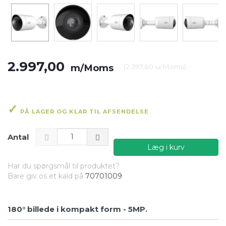
2.997,00
m/Moms
(
2.397,60
u/Moms
)
PÅ LAGER OG KLAR TIL AFSENDELSE
Antal
Læg i kurv
Har du spørgsmål til produktet?
Bare giv os et kald på
70701009
180° billede i kompakt form - 5MP.