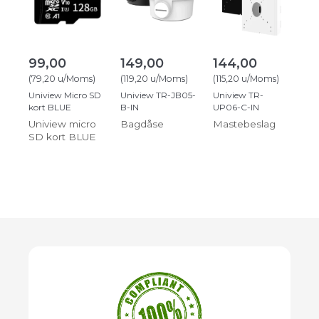
99,00
149,00
144,00
(
79,20
u/Moms
)
(
119,20
u/Moms
)
(
115,20
u/Moms
)
Uniview Micro SD
Uniview TR-JB05-
Uniview TR-
kort BLUE
B-IN
UP06-C-IN
Uniview micro
Bagdåse
Mastebeslag
SD kort BLUE