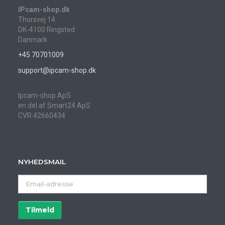
IPcam-shop.dk
Thorsvej 14
DK-4100 Ringsted
Danmark
+45 70701009
support@ipcam-shop.dk
Ipcam-shop ApS
en del af Smart24 ApS
CVR:42660434
NYHEDSMAIL
Email-
adresse
Tilmeld
Afmeld