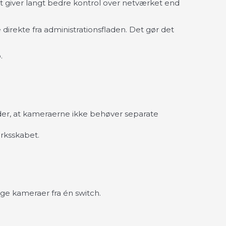
t giver langt bedre kontrol over netværket end
irekte fra administrationsfladen. Det gør det
.
der, at kameraerne ikke behøver separate
ærksskabet.
nge kameraer fra én switch.