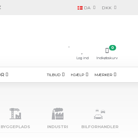
DA
DKK
-
0
Log ind
Indkøbskurv
ØR
TILBUD
HJÆLP
MÆRKER
BYGGE­PLADS
INDUSTRI
BILFORHANDLER