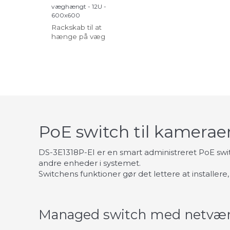
væghængt - 12U -
600x600
Rackskab til at
hænge på væg
PoE switch til kamera
DS-3E1318P-EI er en smart administreret PoE switc
andre enheder i systemet.
Switchens funktioner gør det lettere at installer
Managed switch med netvær