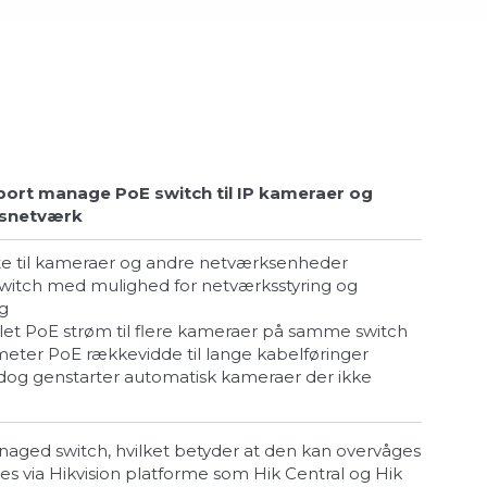
 port manage PoE switch til IP kameraer og
snetværk
te til kameraer og andre netværksenheder
g
let PoE strøm til flere kameraer på samme switch
0 meter PoE rækkevidde til lange kabelføringer
aged switch, hvilket betyder at den kan overvåges
es via Hikvision platforme som Hik Central og Hik