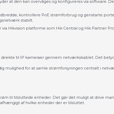
yder at den kan overvåges og konfigureres via software. De
dbredde, kontrollere PoE strømforbrug og genstarte porte d
gsnetværk stabilt.
 via Hikvision platforme som Hik Central og Hik Partner Pro
m direkte til IP kameraer gennem netværkskablet. Det bety
dig mulighed for at samle strømforsyningen centralt i netv
røm til tilsluttede enheder. Det gør det muligt at drive ma
ængigt af hvilke enheder der er tilsluttet.