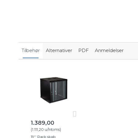
Tilbehør
Alternativer
PDF
Anmeldelser
1.389,00
(
1.111,20
u/Moms
)
19'' Rack skab