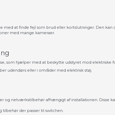
 med at finde fejl som brud eller kortslutninger. Den kan
llationer med mange kameraer.
ing
, som hjælper med at beskytte udstyret mod elektriske for
øber udendørs eller i områder med elektrisk støj.
r og netværkstilbehør afhængigt af installationen. Disse kan b
tilbehør der passer til switchen.