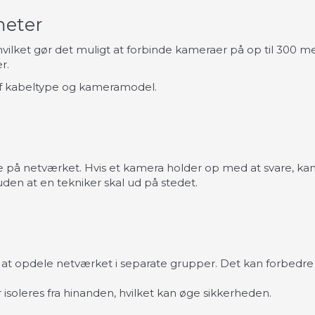
meter
ilket gør det muligt at forbinde kameraer på op til 300 met
r.
af kabeltype og kameramodel.
å netværket. Hvis et kamera holder op med at svare, kan
den at en tekniker skal ud på stedet.
t opdele netværket i separate grupper. Det kan forbedre n
isoleres fra hinanden, hvilket kan øge sikkerheden.