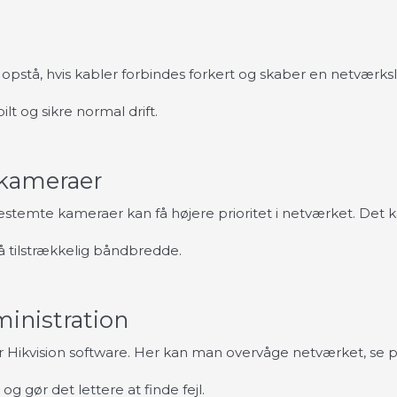
 opstå, hvis kabler forbindes forkert og skaber en netværk
t og sikre normal drift.
e kameraer
estemte kameraer kan få højere prioritet i netværket. Det 
 få tilstrækkelig båndbredde.
inistration
er Hikvision software. Her kan man overvåge netværket, se 
og gør det lettere at finde fejl.