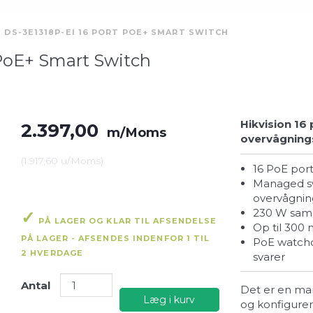
N DS-3E1318P-EI 16 PORT POE+ SMART SWITCH
 PoE+ Smart Switch
Hikvision 16
2.397,00
m/Moms
overvågning
(
1.917,60
u/Moms
)
16 PoE por
Managed switch med mulighed for netværksstyring og
overvågnin
230 W sam
PÅ LAGER OG KLAR TIL AFSENDELSE
Op til 30
PÅ LAGER - AFSENDES INDENFOR 1 TIL
PoE watchdog genstarter automatisk kameraer der ikke
2 HVERDAGE
svarer
Antal
Det er en man
Læg i kurv
og konfigurer