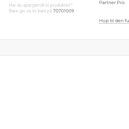
Partner Pro.
Har du spørgsmål til produktet?
Bare giv os et kald på
70701009
Hop til den fu