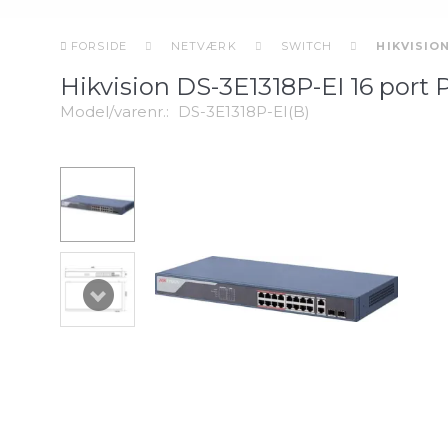
FORSIDE
NETVÆRK
SWITCH
HIKVISIO
Hikvision DS-3E1318P-EI 16 port
Model/varenr.:
DS-3E1318P-EI(B)