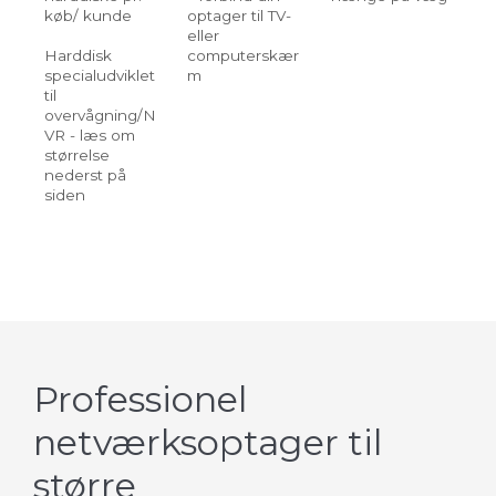
køb/ kunde
optager til TV-
PoE
eller
pr
Harddisk
computerskær
ov
specialudviklet
m
til
overvågning/N
VR - læs om
størrelse
nederst på
siden
Professionel
netværksoptager til
større