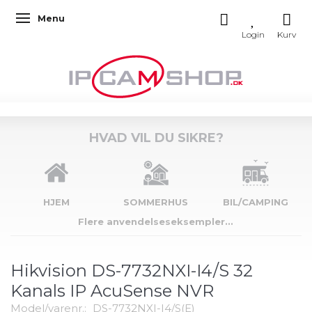
Menu
Skifte navigation
HVAD VIL DU SIKRE?
HJEM
SOMMERHUS
BIL/CAMPING
Flere anvendelseseksempler...
Hikvision DS-7732NXI-I4/S 32
Kanals IP AcuSense NVR
Model/varenr.:
DS-7732NXI-I4/S(E)