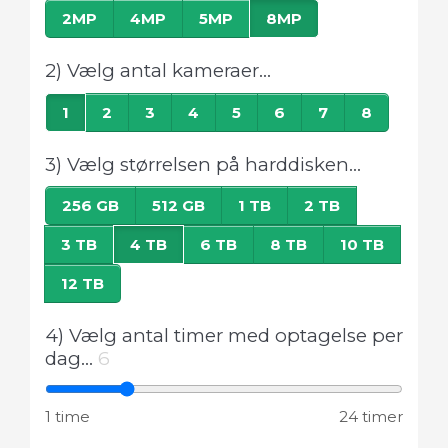
2MP
4MP
5MP
8MP
2) Vælg antal kameraer...
1
2
3
4
5
6
7
8
3) Vælg størrelsen på harddisken...
256 GB
512 GB
1 TB
2 TB
3 TB
4 TB
6 TB
8 TB
10 TB
12 TB
4) Vælg antal timer med optagelse per
dag...
6
1 time
24 timer