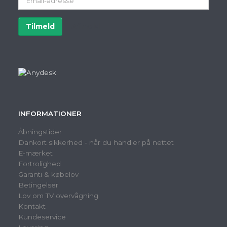
adresse
Tilmeld
Afmeld
INFORMATIONER
Åbningstider
Dankort sikkerhed - når du handler på nettet
E-mærket
Fortrolighed
Garanti & købelov
Betingelser
Lov om TV overvågning
Kontakt
Kundeservice