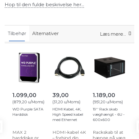
Hop til den fulde beskrivelse her...
Tilbehør
Alternativer
Læs mere...
1.099,00
39,00
1.189,00
3
(
879,20
u/Moms
)
(
31,20
u/Moms
)
(
951,20
u/Moms
)
(
2.
WD Purple SATA
HDMI Kabel, 4K,
19'' Rack skab
Hik
Harddisk
High Speed kabel
væghængt - 6U -
3E
med Ethernet
600x600
24
Gig
MAX 2
HDMI-kabel 4K
Rackskab til at
Kra
harddiske pr.
– forbind din
hænge på væg
por