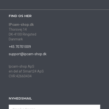
FIND OS HER
IPcam-shop.dk
Thorsvej 14
DK-4100 Ringsted
Danmark
+45 70701009
support@ipcam-shop.dk
Ipcam-shop ApS
en del af Smart24 ApS
CVR:42660434
NYHEDSMAIL
Email-