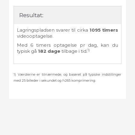
Resultat:
Lagringspladsen svarer til cirka
1095
timers
videooptagelse.
Med
6
timers optagelse pr dag, kan du
1)
typisk gå
182
dage
tilbage i tid.
1) Værdierne er tilnærmede, og baseret på typiske indstillinger
med 25 billeder i sekundet og h265 komprimering.