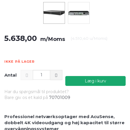
5.638,00
m/Moms
(
4.510,40
u/Moms
)
IKKE PÅ LAGER
Antal
Læg i kurv
Har du spørgsmål til produktet?
Bare giv os et kald på
70701009
Professionel netværksoptager med AcuSense,
dobbelt 4K videoudgang og høj kapacitet til større
overvågningssystemer