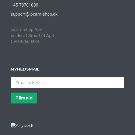
+45 70701009
support@ipcam-shop.dk
Ipcam-shop ApS
en del af Smart24 ApS
CVR:42660434
NYHEDSMAIL
Email-
adresse
Tilmeld
Afmeld