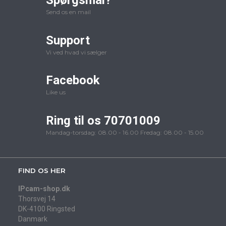
Spørgsmål?
Send os en mail
Support
Vi ved hvad vi sælger
Facebook
Like us
Ring til os 70701009
Mandag-torsdag: 08.00 - 16.00 Fredag: 08.00 - 15.00
FIND OS HER
IPcam-shop.dk
Thorsvej 14
DK-4100 Ringsted
Danmark