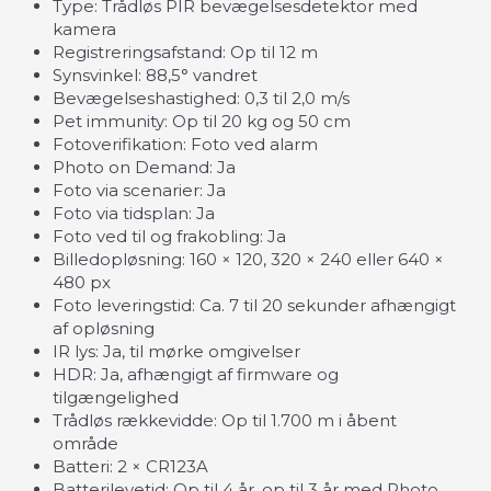
Type: Trådløs PIR bevægelsesdetektor med
kamera
Registreringsafstand: Op til 12 m
Synsvinkel: 88,5° vandret
Bevægelseshastighed: 0,3 til 2,0 m/s
Pet immunity: Op til 20 kg og 50 cm
Fotoverifikation: Foto ved alarm
Photo on Demand: Ja
Foto via scenarier: Ja
Foto via tidsplan: Ja
Foto ved til og frakobling: Ja
Billedopløsning: 160 × 120, 320 × 240 eller 640 ×
480 px
Foto leveringstid: Ca. 7 til 20 sekunder afhængigt
af opløsning
IR lys: Ja, til mørke omgivelser
HDR: Ja, afhængigt af firmware og
tilgængelighed
Trådløs rækkevidde: Op til 1.700 m i åbent
område
Batteri: 2 × CR123A
Batterilevetid: Op til 4 år, op til 3 år med Photo