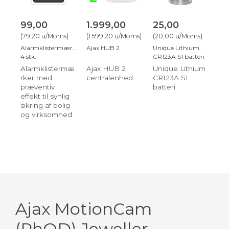
99,00
1.999,00
25,00
(
79,20
u/Moms
)
(
1.599,20
u/Moms
)
(
20,00
u/Moms
)
Alarmklistermærker
Ajax HUB 2
Unique Lithium
4 stk.
CR123A S1 batteri
Alarmklistermæ
Ajax HUB 2
Unique Lithium
rker med
centralenhed
CR123A S1
præventiv
batteri
effekt til synlig
sikring af bolig
og virksomhed
Ajax MotionCam
(PhOD) Jeweller