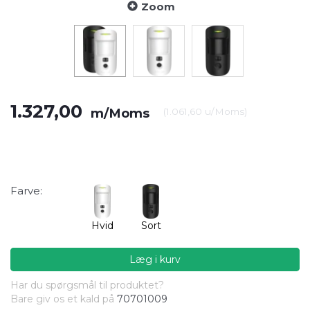
Zoom
1.327,00
m/Moms
(
1.061,60
u/Moms
)
Farve:
Hvid
Sort
Læg i kurv
Har du spørgsmål til produktet?
Bare giv os et kald på
70701009