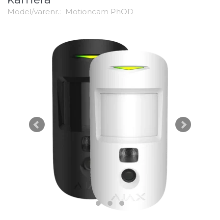
Model/varenr.:
Motioncam PhOD