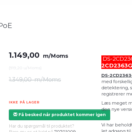
 PoE
1.149,00
m/Moms
DS-2CD2363
2CD2363G
(
919,20
u/Moms
)
DS-2CD2363
1.349,00
m/Moms
med forskelli
detektering, 
registrerer m
IKKE PÅ LAGER
Læs meget me
den nye versi
Få besked når produktet kommer igen
Vi har behold
Har du spørgsmål til produktet?
let adgang ti