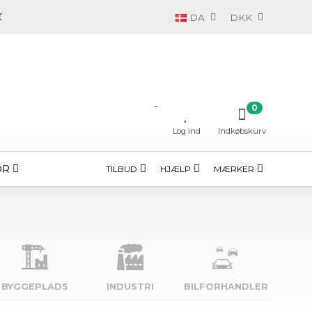
DA
DKK
-
0
Log ind
Indkøbskurv
ØR
TILBUD
HJÆLP
MÆRKER
BYGGE­PLADS
INDUSTRI
BILFORHANDLER