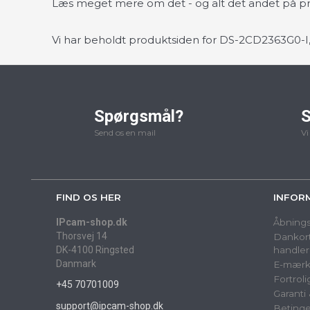
Læs meget mere om det - og alt det andet på pr
Vi har beholdt produktsiden for DS-2CD2363G0-I, 
Spørgsmål?
S
Send os en mail
Vi
FIND OS HER
INFOR
IPcam-shop.dk
Åbnings
Thorsvej 14
Dankort
DK-4100 Ringsted
handler
Danmark
E-mærk
Fortrol
+45 70701009
Garanti
support@ipcam-shop.dk
Betinge