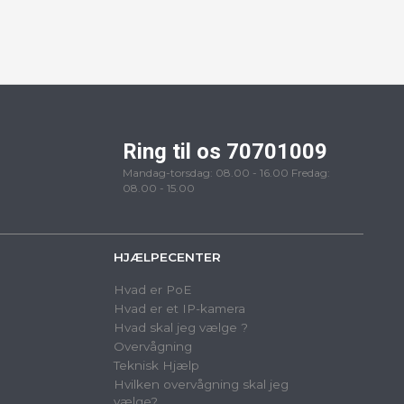
Ring til os 70701009
Mandag-torsdag: 08.00 - 16.00 Fredag:
08.00 - 15.00
HJÆLPECENTER
Hvad er PoE
Hvad er et IP-kamera
Hvad skal jeg vælge ?
Overvågning
Teknisk Hjælp
Hvilken overvågning skal jeg
vælge?