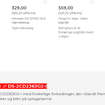
329,00
559,00
(
263,20
u/Moms
)
(
447,20
u/Moms
)
Hikvision DS-1276ZJ-SUS
Tang til c-klips - Nato-
Hjørnebeslag
pigtråd
Hjørnebeslag
Benyttes til at
forlænge pigtråd med
c-klips
t af
DS-2CD2363G2-I
2CD2363G0-I med forskellige forbedringer, der i blandt Menn
ker og biler på optagelserne.