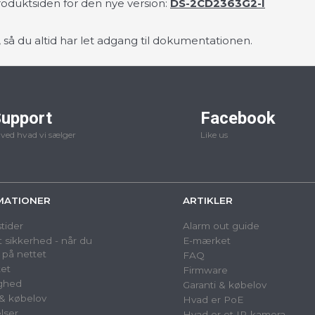
oduktsiden for den nye version:
DS-2CD2363G2-I
så du altid har let adgang til dokumentationen.
upport
Facebook
 ved hvad vi sælger
Like us
MATIONER
ARTIKLER
tider
Alarm out guide
 sikkerhed - når du
E-mærket
 på nettet
FAQ
et
Firmware
ighed
Garanti & købelov
 & købelov
Hvad er PoE
lser
Hvad er et IP-kamera