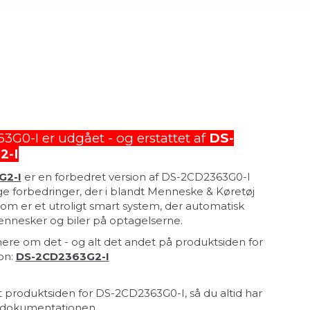
G0-I er udgået - og erstattet af
DS-
2-I
G2-I
er en forbedret version af DS-2CD2363G0-I
ge forbedringer, der i blandt Menneske & Køretøj
som er et utroligt smart system, der automatisk
ennesker og biler på optagelserne.
re om det - og alt det andet på produktsiden for
on:
DS-2CD2363G2-I
t produktsiden for DS-2CD2363G0-I, så du altid har
l dokumentationen.