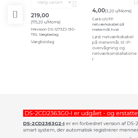
4,00
(
3,20
u/Moms
)
219,00
Cat6 U/UTP
(
175,20
u/Moms
)
netværkskabel på
Hikvision DS-1273ZJ-130-
metermål hvid
TRL Vægbeslag
Løst netværkskabel
Vægbeslag
på metermål, til IP-
overvågning og
netværksinstallatione
r
DS-2CD2363G0-I er udgået - og erstatte
DS-2CD2363G2-I
er en forbedret version af DS-
smart system, der automatisk registrerer mennes