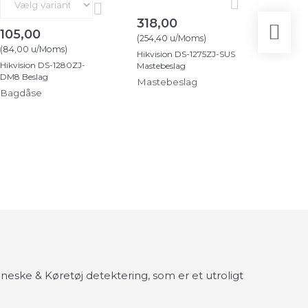
318,00
2.89
105,00
(
254,40
u/Moms
)
(
2.319,2
(
84,00
u/Moms
)
Hikvision DS-1275ZJ-SUS
Ajax Hub
Hikvision DS-1280ZJ-
Mastebeslag
DM8 Beslag
Mastebeslag
Super 
Bagdåse
profess
tyveria
sættes 
eske & Køretøj detektering, som er et utroligt