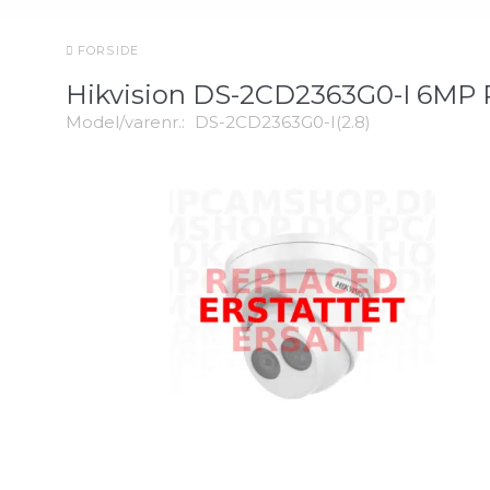
FORSIDE
Hikvision DS-2CD2363G0-I 6MP
Model/varenr.:
DS-2CD2363G0-I(2.8)