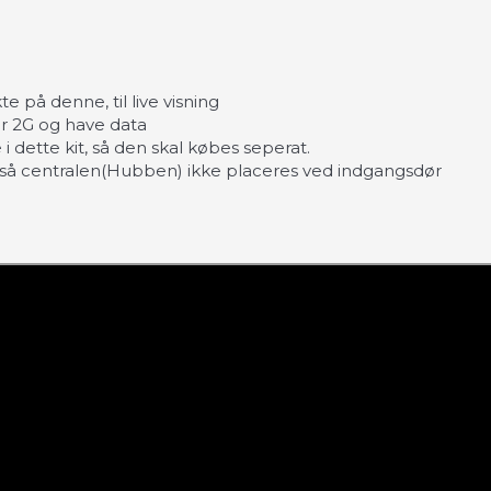
te på denne, til live visning
er 2G og have data
 i dette kit, så den skal købes seperat.
, så centralen(Hubben) ikke placeres ved indgangsdør