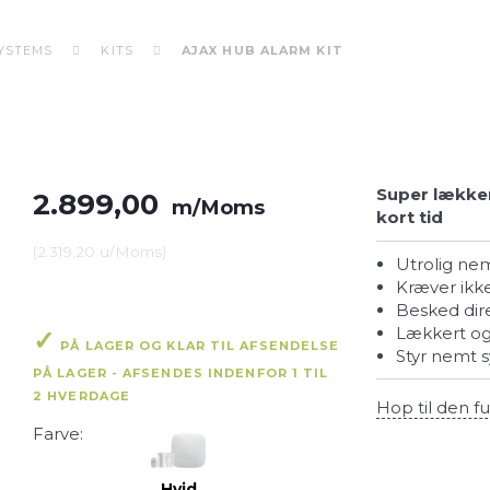
SYSTEMS
KITS
AJAX HUB ALARM KIT
Super lækker
2.899,00
m/Moms
kort tid
(
2.319,20
u/Moms
)
Utrolig ne
Kræver ik
Besked di
Lækkert og
PÅ LAGER OG KLAR TIL AFSENDELSE
Styr nemt
PÅ LAGER - AFSENDES INDENFOR 1 TIL
2 HVERDAGE
Hop til den fu
Farve:
Hvid