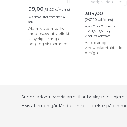
99,00
(
79,20
u/Moms
)
309,00
Alarmklistermærker 4
(
247,20
u/Moms
)
stk.
Ajax DoorProtect -
Alarmklistermærker
Trådløs Dør- og
med præventiv effekt
vindueskontakt
til synlig sikring af
Ajax dør og
bolig og virksomhed
vindueskontakt i flot
design
Super lækker tyverialarm til at beskytte dit hje
Hvis alarmen går får du besked direkte på din 