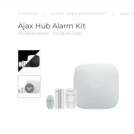
FORSIDE
ALARM UDEN ABONNEMENT
AJAX 
Ajax Hub Alarm Kit
Model/varenr.:
HUB-KIT(W)