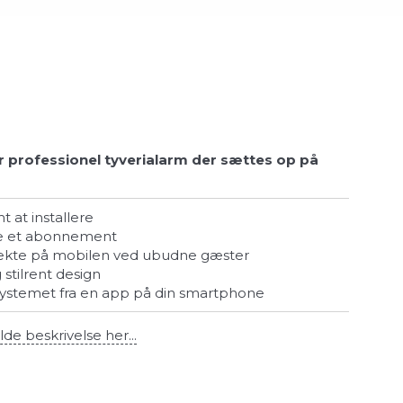
 professionel tyverialarm der sættes op på
mt at installere
ke et abonnement
rekte på mobilen ved ubudne gæster
 stilrent design
 systemet fra en app på din smartphone
lde beskrivelse her...