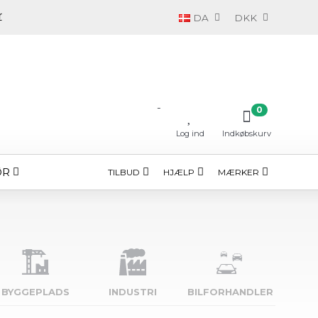
DA
DKK
-
0
Log ind
Indkøbskurv
ØR
TILBUD
HJÆLP
MÆRKER
BYGGE­PLADS
INDUSTRI
BILFORHANDLER