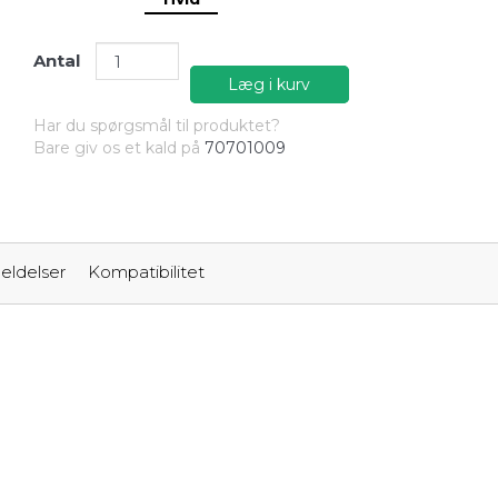
Antal
Læg i kurv
Har du spørgsmål til produktet?
Bare giv os et kald på
70701009
ldelser
Kompatibilitet