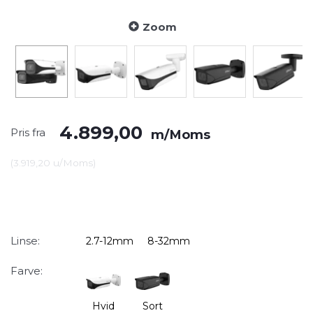
Zoom
4.899,00
Pris fra
m/Moms
(
3.919,20
u/Moms
)
Linse:
2.7-12mm
8-32mm
Farve:
Hvid
Sort