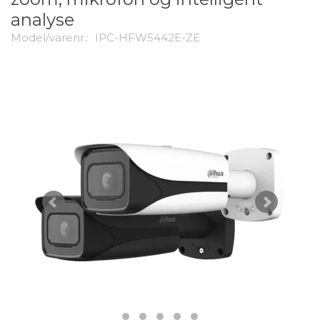
analyse
Model/varenr.:
IPC-HFW5442E-ZE