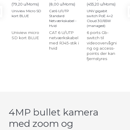
(
79,20
u/Moms
)
(
8,00
u/Moms
)
(
455,20
u/Moms
)
(
19
Uniview Micro SD
Cat6 U/UTP
UNV gigabit
Da
kort BLUE
Standard
switch PoE 4+2
va
Netværkskabel -
Cloud 30/65W
Hvid
(managed)
Uniview micro
CAT 6 U/UTP
6 ports Gb-
Da
SD kort BLUE
netværkskabel
switch til
i a
med RJ45-stik i
videoovervågni
pæ
hvid
ng og access-
ka
points der kan
ng
fjernstyres
4MP bullet kamera
med zoom og