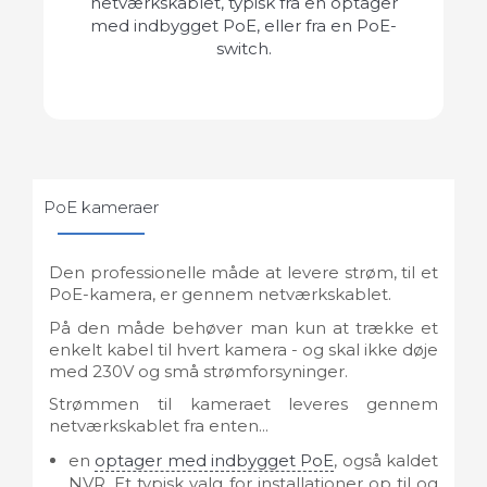
netværkskablet, typisk fra en optager
med indbygget PoE, eller fra en PoE-
switch.
PoE kameraer
Den professionelle måde at levere strøm, til et
PoE-kamera, er gennem netværkskablet.
På den måde behøver man kun at trække et
enkelt kabel til hvert kamera - og skal ikke døje
med 230V og små strømforsyninger.
Strømmen til kameraet leveres gennem
netværkskablet fra enten...
en
optager med indbygget PoE
, også kaldet
NVR. Et typisk valg for installationer op til og