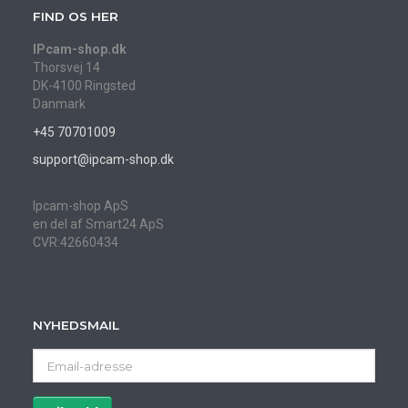
FIND OS HER
IPcam-shop.dk
Thorsvej 14
DK-4100 Ringsted
Danmark
+45 70701009
support@ipcam-shop.dk
Ipcam-shop ApS
en del af Smart24 ApS
CVR:42660434
NYHEDSMAIL
Email-
adresse