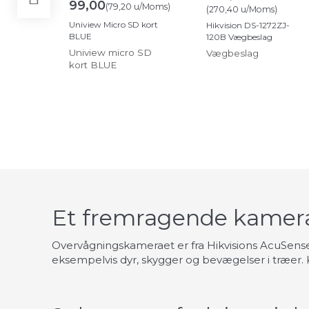
99,00
(
79,20
u/Moms
)
(
270,40
u/Moms
)
Uniview Micro SD kort
Hikvision DS-1272ZJ-
BLUE
120B Vægbeslag
Uniview micro SD
Vægbeslag
kort BLUE
Et fremragende kamera 
Overvågningskameraet er fra Hikvisions AcuSense
eksempelvis dyr, skygger og bevægelser i træer. 