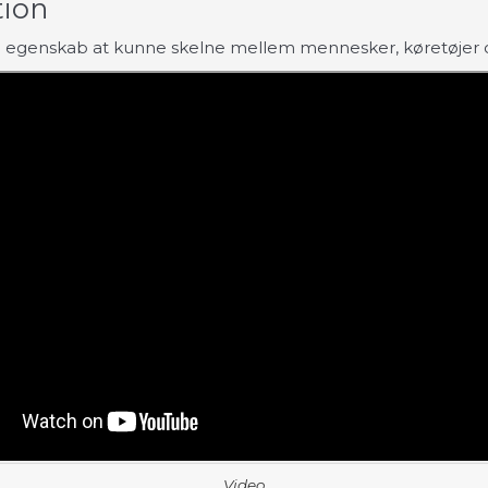
tion
e egenskab at kunne skelne mellem mennesker, køretøjer o
Video