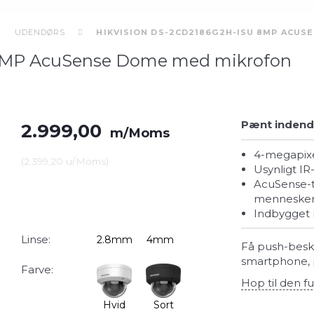
UDENDØRS
HIKVISION DS-2CD2186G2H-ISU 8MP ACUS
 8MP AcuSense Dome med mikrofon
Pænt indendø
2.999,00
m/Moms
4-megapixe
(
2.399,20
u/Moms
)
Usynligt 
AcuSense-teknologi muliggør præcis detektering af
mennesker 
Indbygget m
Linse:
2.8mm
4mm
Få push-beske
smartphone, p
Farve:
Hop til den fu
Hvid
Sort