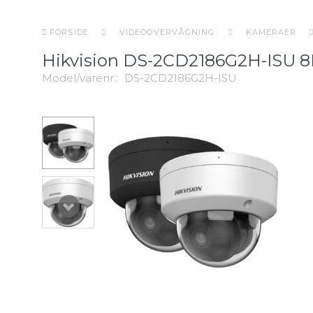
FORSIDE
VIDEOOVERVÅGNING
KAMERAER
Hikvision DS-2CD2186G2H-ISU
Model/varenr.:
DS-2CD2186G2H-ISU