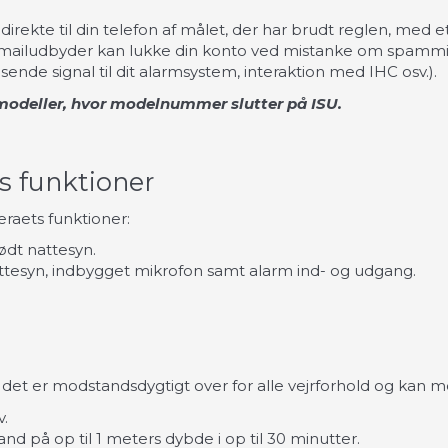
rekte til din telefon af målet, der har brudt reglen, med et l
 mailudbyder kan lukke din konto ved mistanke om spamming
nde signal til dit alarmsystem, interaktion med IHC osv.).
 modeller, hvor modelnummer slutter på ISU.
 funktioner
raets funktioner:
ødt nattesyn.
ttesyn, indbygget mikrofon samt alarm ind- og udgang.
 at det er modstandsdygtigt over for alle vejrforhold og ka
v.
and på op til 1 meters dybde i op til 30 minutter.