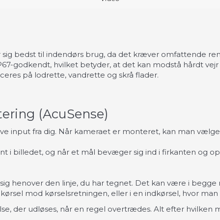
 sig bedst til indendørs brug, da det kræver omfattende ren
IP67-godkendt, hvilket betyder, at det kan modstå hårdt v
res på lodrette, vandrette og skrå flader.
ering (AcuSense)
have input fra dig. Når kameraet er monteret, kan man væl
t i billedet, og når et mål bevæger sig ind i firkanten og op
g henover den linje, du har tegnet. Det kan være i begge r
d kørsel mod kørselsretningen, eller i en indkørsel, hvor m
e, der udløses, når en regel overtrædes. Alt efter hvilken 