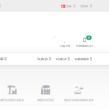
DA
DKK
-
0
Log ind
Indkøbskurv
ØR
TILBUD
HJÆLP
MÆRKER
BYGGE­PLADS
INDUSTRI
BILFORHANDLER