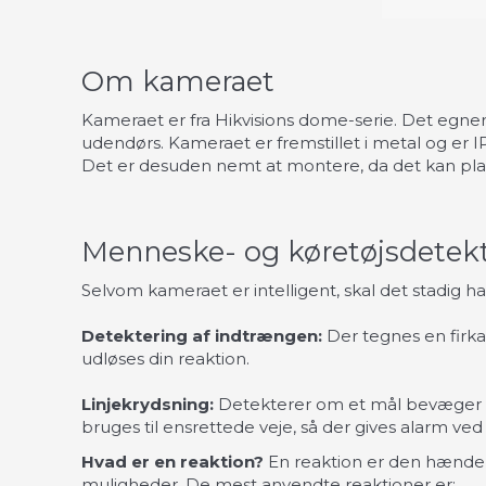
Om kameraet
Kameraet er fra Hikvisions dome-serie. Det egner
udendørs. Kameraet er fremstillet i metal og er 
Det er desuden nemt at montere, da det kan place
Menneske- og køretøjsdetekt
Selvom kameraet er intelligent, skal det stadig 
Detektering af indtrængen:
Der tegnes en firkan
udløses din reaktion.
Linjekrydsning:
Detekterer om et mål bevæger si
bruges til ensrettede veje, så der gives alarm ve
Hvad er en reaktion?
En reaktion er den hændels
muligheder. De mest anvendte reaktioner er: