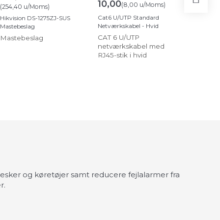
10,00
149,
(
8,00
u/Moms
)
(
254,40
u/Moms
)
(
119,20
u
Cat6 U/UTP Standard
Hikvision DS-1275ZJ-SUS
Netværkskabel - Hvid
Hikvisio
Mastebeslag
DM46 Be
CAT 6 U/UTP
Mastebeslag
Samled
netværkskabel med
RJ45-stik i hvid
sker og køretøjer samt reducere fejlalarmer fra
r.