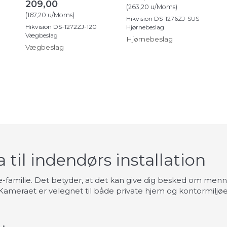
209,00
(
263,20
u/Moms
)
(
167,20
u/Moms
)
Hikvision DS-1276ZJ-SUS
Hikvision DS-1272ZJ-120
Hjørnebeslag
Vægbeslag
Hjørnebeslag
Vægbeslag
til indendørs installation
-familie. Det betyder, at det kan give dig besked om menne
Kameraet er velegnet til både private hjem og kontormiljøe