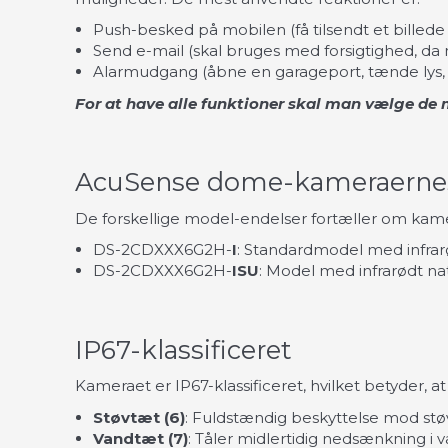
Push-besked på mobilen (få tilsendt et billede di
Send e-mail (skal bruges med forsigtighed, da
Alarmudgang (åbne en garageport, tænde lys, se
For at have alle funktioner skal man vælge de
AcuSense dome-kameraernes
De forskellige model-endelser fortæller om kame
DS-2CDXXX6G2H-
I
: Standardmodel med infrar
DS-2CDXXX6G2H-
ISU
: Model med infrarødt na
IP67-klassificeret
Kameraet er IP67-klassificeret, hvilket betyder,
Støvtæt (6)
: Fuldstændig beskyttelse mod stø
Vandtæt (7)
: Tåler midlertidig nedsænkning i v