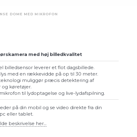
ENSE DOME MED MIKROFON
rskamera med høj billedkvalitet
l billedsensor leverer et flot dagsbillede.
IR-lys med en rækkevidde på op til 30 meter.
og køretøjer.
ikrofon til lydoptagelse og live-lydafspilning.
der på din mobil og se video direkte fra din
c eller tablet.
lde beskrivelse her...