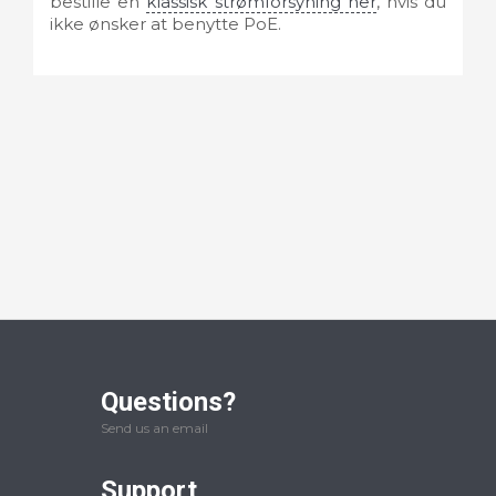
bestille en
klassisk strømforsyning her
, hvis du
ikke ønsker at benytte PoE.
Questions?
Send us an email
Support