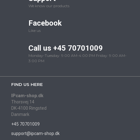
We know our products
Facebook
Like us
Call us +45 70701009
Monday-Tuesday: 9:00 AM-4:00 PM Friday: 9:00 AM-
3:00 PM
FIND US HERE
IPcam-shop.dk
Thorsvej 14
DK-4100 Ringsted
Danmark
+45 70701009
support@ipcam-shop.dk