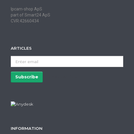
Ipcam-shop ApS
part of Smart24 ApS
CVR:42660434
ARTICLES
Enter
email
Subscribe
Unsubscribe
INFORMATION