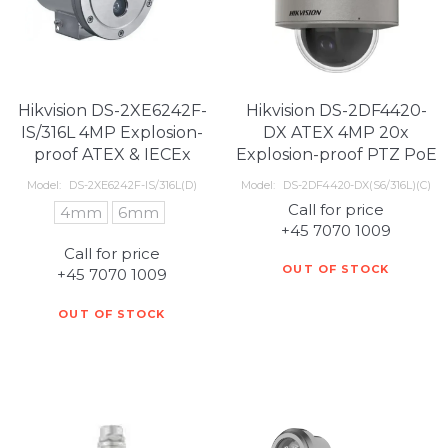
Hikvision DS-2XE6242F-
Hikvision DS-2DF4420-
IS/316L 4MP Explosion-
DX ATEX 4MP 20x
proof ATEX & IECEx
Explosion-proof PTZ PoE
Model:
DS-2XE6242F-IS/316L(D)
Model:
DS-2DF4420-DX(S6/316L)(C)
Call for price
4mm
6mm
+45 7070 1009
Call for price
OUT OF STOCK
+45 7070 1009
OUT OF STOCK