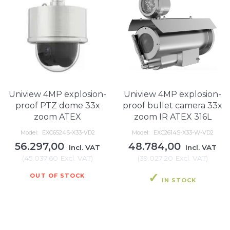
Uniview 4MP explosion-
Uniview 4MP explosion-
proof PTZ dome 33x
proof bullet camera 33x
zoom ATEX
zoom IR ATEX 316L
Model:
EXC6524S-X33-VD2
Model:
EXC2614S-X33-W-VD2
56.297,00
48.784,00
Incl. VAT
Incl. VAT
(
45.037,60
Excl. VAT
)
(
39.027,20
Excl. VAT
)
OUT OF STOCK
IN STOCK