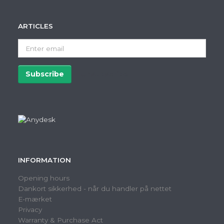
ARTICLES
Enter
email
Subscribe
Unsubscribe
INFORMATION
Opening hours
Dankort sikkerhed - når du handler på nettet
E-mærket
Privacy
Warranty & Purchase Act