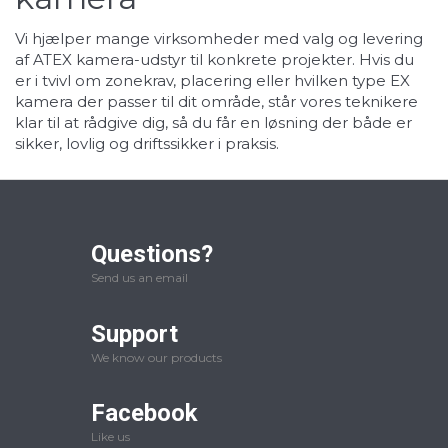
Vi hjælper mange virksomheder med valg og levering
af ATEX kamera-udstyr til konkrete projekter. Hvis du
er i tvivl om zonekrav, placering eller hvilken type EX
kamera der passer til dit område, står vores teknikere
klar til at rådgive dig, så du får en løsning der både er
sikker, lovlig og driftssikker i praksis.
Questions?
Send us an email
Support
We know our products
Facebook
Like us