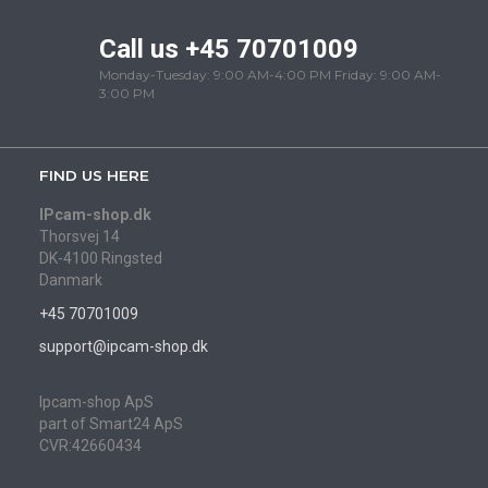
Call us +45 70701009
Monday-Tuesday: 9:00 AM-4:00 PM Friday: 9:00 AM-
3:00 PM
FIND US HERE
IPcam-shop.dk
Thorsvej 14
DK-4100 Ringsted
Danmark
+45 70701009
support@ipcam-shop.dk
Ipcam-shop ApS
part of Smart24 ApS
CVR:42660434