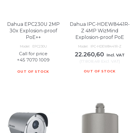
Dahua EPC230U 2MP
Dahua IPC-HDEW8441R-
30x Explosion-proof
Z 4MP WizMind
PoE++
Explosion-proof PoE
Model:
EPC230U
Model:
IPC-HDEW8441R-Z
Call for price
22.260,60
Incl. VAT
+45 7070 1009
(
17.808,48
Excl. VAT
)
OUT OF STOCK
OUT OF STOCK