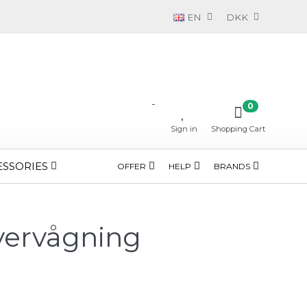
EN
DKK
-
0
Sign in
Shopping Cart
ESSORIES
OFFER
HELP
BRANDS
vervågning