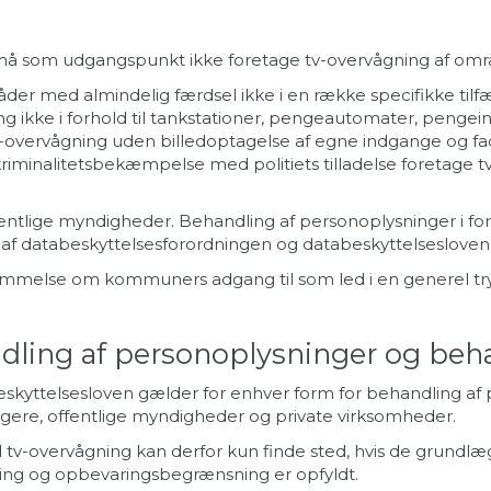
 må som udgangspunkt ikke foretage tv-overvågning af omr
er med almindelig færdsel ikke i en række specifikke tilf
 ikke i forhold til tankstationer, pengeautomater, pengeins
overvågning uden billedoptagelse af egne indgange og facad
iminalitetsbekæmpelse med politiets tilladelse foretage tv-
ntlige myndigheder. Behandling af personoplysninger i fo
 af databeskyttelsesforordningen og databeskyttelsesloven
mmelse om kommuners adgang til som led i en generel tryg
dling af personoplysninger og beh
kyttelsesloven gælder for enhver form for behandling af pe
gere, offentlige myndigheder og private virksomheder.
 tv-overvågning kan derfor kun finde sted, hvis de grundlæ
ng og opbevaringsbegrænsning er opfyldt.