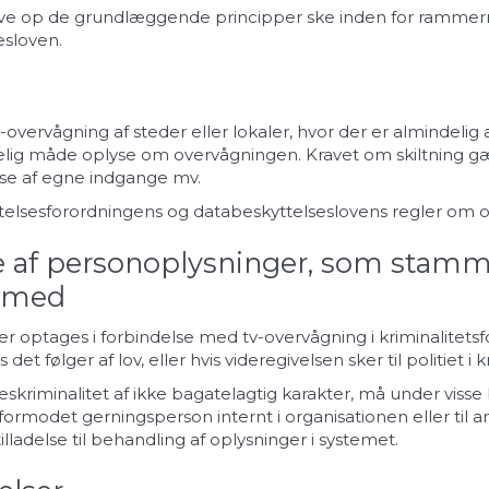
leve op de grundlæggende principper ske inden for rammern
esloven.
vervågning af steder eller lokaler, hvor der er almindelig adg
elig måde oplyse om overvågningen. Kravet om skiltning gæl
se af egne indgange mv.
telsesforordningens og databeskyttelseslovens regler om op
se af personoplysninger, som stamme
jemed
er optages i forbindelse med tv-overvågning i kriminalitet
 det følger af lov, eller hvis videregivelsen sker til politiet
skriminalitet af ikke bagatelagtig karakter, må under visse 
formodet gerningsperson internt i organisationen eller til 
tilladelse til behandling af oplysninger i systemet.