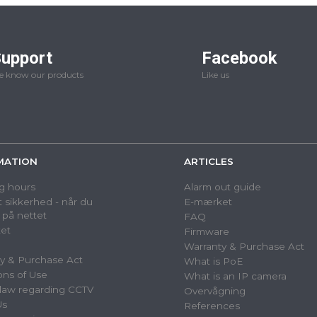
upport
Facebook
 know our products
Like us
MATION
ARTICLES
g hours
Alarm out guide
 sikkerhed - når du
E-mærket
 på nettet
FAQ
et
Firmware
Warranty & Purchase Act
y & Purchase Act
What is PoE
ons of Use
What is an IP camera
law regarding CCTV
Overvågning
Us
References