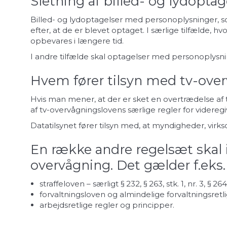
Sletning af billed- og lydoptag
Billed- og lydoptagelser med personoplysninger, s
efter, at de er blevet optaget. I særlige tilfælde, h
opbevares i længere tid.
I andre tilfælde skal optagelser med personoplys
Hvem fører tilsyn med tv-ove
Hvis man mener, at der er sket en overtrædelse af t
af tv-overvågningslovens særlige regler for videregi
Datatilsynet fører tilsyn med, at myndigheder, vi
En række andre regelsæt skal i
overvågning. Det gælder f.eks.
straffeloven – særligt § 232, § 263, stk. 1, nr. 3, § 26
forvaltningsloven og almindelige forvaltningsretl
arbejdsretlige regler og principper.