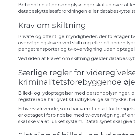
Behandling af personoplysninger skal ud over at 
databeskyttelsesforordningen eller databeskyttels
Krav om skiltning
Private og offentlige myndigheder, der foretager tv-o
overvågningsloven ved skiltning eller på anden tyd
pengetransporter og tv-overvågning uden optagel
Ved siden af kravet om skiltning gælder databeskyt
Særlige regler for videregivel
kriminalitetsforebyggende ø
Billed- og lydoptagelser med personoplysninger, d
registrerede har givet sit udtrykkelige samtykke, hvis
Erhvervsdrivende, som har været udsat for berigelse
er optaget i forbindelse med tv-overvågning, af en 
skal ske via et lukket system. Datatilsynet skal give 