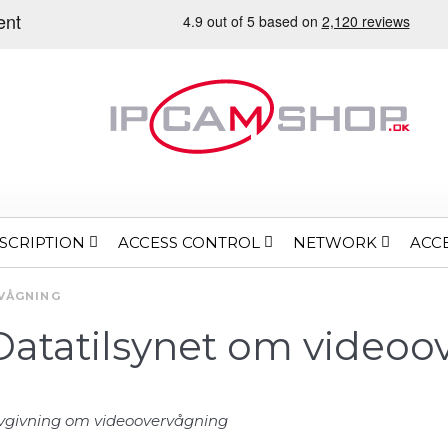
SCRIPTION
ACCESS CONTROL
NETWORK
ACC
VÅGNING
atatilsynet om videoo
Lovgivning om videoovervågning