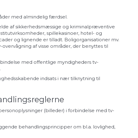
åder med almindelig færdsel.
ælde af sikkerhedsmæssige og kriminalpræventive
titutvirksomheder, spillekasinoer, hotel- og
er og lignende er tilladt. Boligorganisationer mv.
overvågning af visse områder, der benyttes til
rbindelse med offentlige myndigheders tv-
.
hedsskabende indsats i nær tilknytning til
andlingsreglerne
rsonoplysninger (billeder) i forbindelse med tv-
ggende behandlingsprincipper om bl.a. lovlighed,