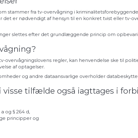
elser
om stammer fra tv-overvågning i kriminalitetsforebyggend
vor det er nødvendigt af hensyn til en konkret tvist eller tv-o
ninger slettes efter det grundlæggende princip om opbeva
rvågning?
v-overvågningslovens regler, kan henvendelse ske til politi
velse af optagelser.
rksomheder og andre dataansvarlige overholder databeskytt
 visse tilfælde også iagttages i for
4 a og § 264 d,
ige principper og