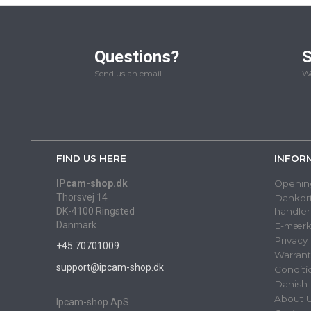
Questions?
S
Send us an email
We
FIND US HERE
INFOR
IPcam-shop.dk
Openin
Thorsvej 14
Dankort
DK-4100 Ringsted
handler
Danmark
E-mærk
Privacy
+45 70701009
Warrant
support@ipcam-shop.dk
Conditi
Danish 
About 
Ipcam-shop ApS