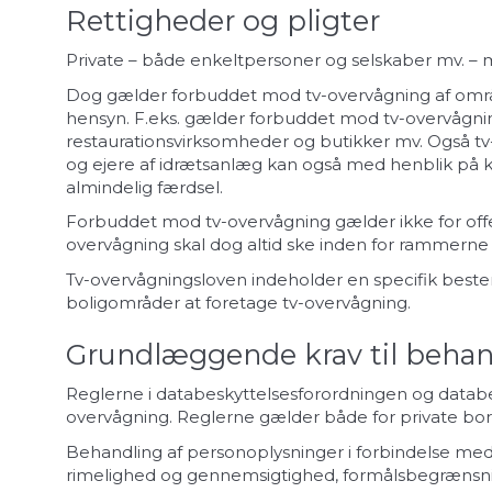
Rettigheder og pligter
Private – både enkeltpersoner og selskaber mv. –
Dog gælder forbuddet mod tv-overvågning af områd
hensyn. F.eks. gælder forbuddet mod tv-overvågning
restaurationsvirksomheder og butikker mv. Også tv-
og ejere af idrætsanlæg kan også med henblik på kr
almindelig færdsel.
Forbuddet mod tv-overvågning gælder ikke for offe
overvågning skal dog altid ske inden for rammerne
Tv-overvågningsloven indeholder en specifik beste
boligområder at foretage tv-overvågning.
Grundlæggende krav til behan
Reglerne i databeskyttelsesforordningen og databes
overvågning. Reglerne gælder både for private bor
Behandling af personoplysninger i forbindelse med
rimelighed og gennemsigtighed, formålsbegrænsni