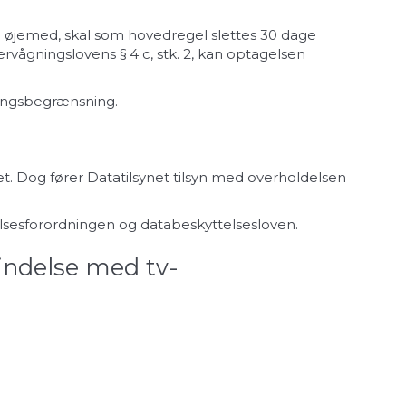
e øjemed, skal som hovedregel slettes 30 dage
vervågningslovens § 4 c, stk. 2, kan optagelsen
ringsbegrænsning.
et. Dog fører Datatilsynet tilsyn med overholdelsen
elsesforordningen og databeskyttelsesloven.
bindelse med tv-