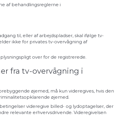
e af behandlingsreglerne i
ang til, eller af arbejdspladser, skal ifølge tv-
der ikke for privates tv-overvågning af
lysningspligt over for de registrerede.
r fra tv-overvågning i
sforebyggende øjemed, må kun videregives, hvis den
 i kriminalitetsopklarende øjemed.
betingelser videregive billed- og lydoptagelser, der
andre relevante erhvervsdrivende. Videregivelsen