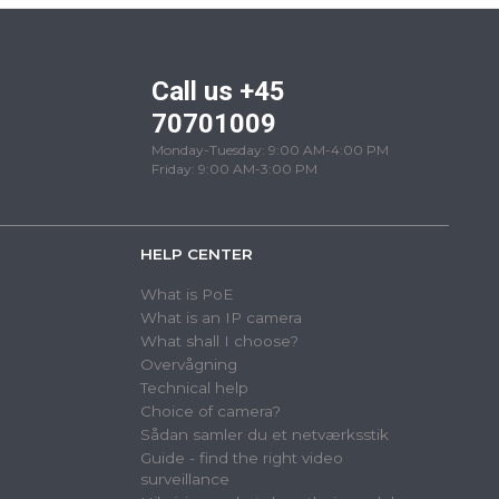
Call us +45
70701009
Monday-Tuesday: 9:00 AM-4:00 PM
Friday: 9:00 AM-3:00 PM
HELP CENTER
What is PoE
What is an IP camera
What shall I choose?
Overvågning
Technical help
Choice of camera?
Sådan samler du et netværksstik
Guide - find the right video
surveillance