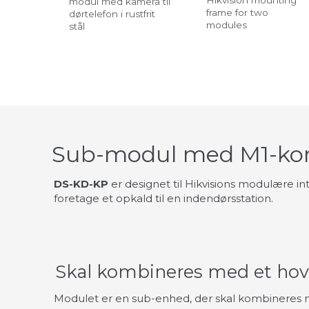
Hikvision mounting
modul med kamera til
frame for two
dørtelefon i rustfrit
modules
stål
Sub-modul med M1-kor
DS-KD-KP
er designet til Hikvisions modulære i
foretage et opkald til en indendørsstation.
Skal kombineres med et ho
Modulet er en sub-enhed, der skal kombineres