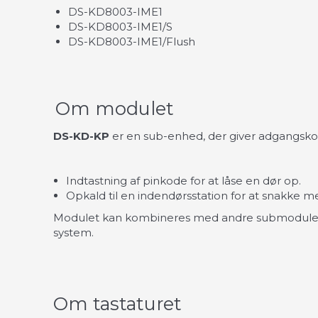
DS-KD8003-IME1
DS-KD8003-IME1/S
DS-KD8003-IME1/Flush
Om modulet
DS-KD-KP
er en sub-enhed, der giver adgangskont
Indtastning af pinkode for at låse en dør op.
Opkald til en indendørsstation for at snakke me
Modulet kan kombineres med andre submoduler s
system.
Om tastaturet