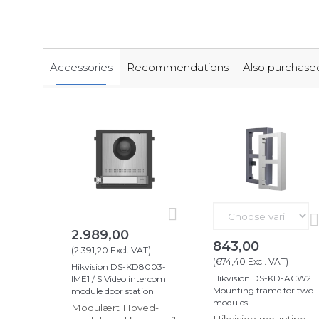
Accessories
Recommendations
Also purchase
2.989,00
843,00
(
2.391,20
Excl. VAT
)
(
674,40
Excl. VAT
)
Hikvision DS-KD8003-
Hikvision DS-KD-ACW2
IME1 / S Video intercom
Mounting frame for two
module door station
modules
Modulært Hoved-