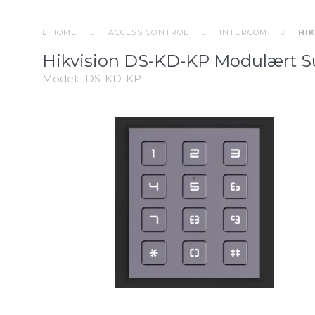
HOME
ACCESS CONTROL
INTERCOM
HI
Hikvision DS-KD-KP Modulært S
Model:
DS-KD-KP