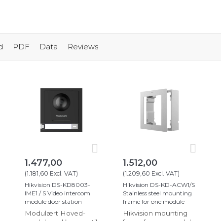
d
PDF
Data
Reviews
1.477,00
1.512,00
(
1.181,60
Excl. VAT
)
(
1.209,60
Excl. VAT
)
Hikvision DS-KD8003-
Hikvision DS-KD-ACW1/S
IME1 / S Video intercom
Stainless steel mounting
module door station
frame for one module
Modulært Hoved-
Hikvision mounting