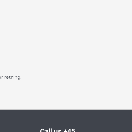
r retning.
Call us +45