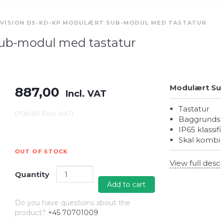
KVISION DS-KD-KP MODULÆRT SUB-MODUL MED TASTATUR
ub-modul med tastatur
Modulært Su
887,00
Incl. VAT
Tastatur
(
709,60
Excl. VAT
)
Baggrunds
IP65 klassif
Skal komb
OUT OF STOCK
View full desc
Quantity
Add to cart
Do you have questions about the
product?
+45 70701009