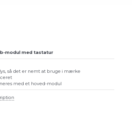
b-modul med tastatur
lys, så det er nemt at bruge i mærke
iceret
ineres med et hoved-modul
ription