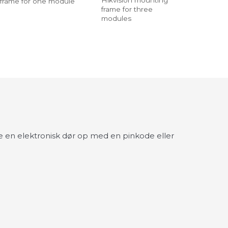
Hikvision mounting
frame for one module
frame for three
modules
e en elektronisk dør op med en pinkode eller