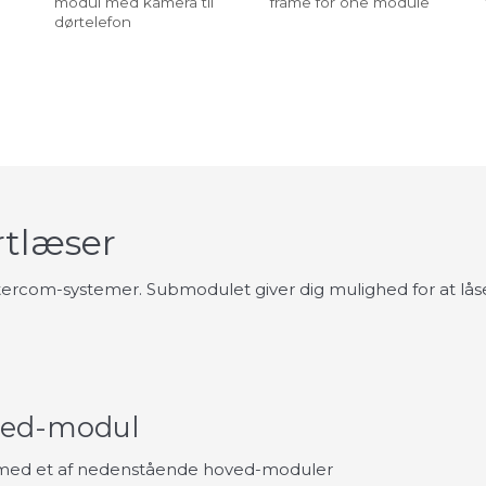
modul med kamera til
frame for one module
dørtelefon
tlæser
ntercom-systemer. Submodulet giver dig mulighed for at lås
ved-modul
 med et af nedenstående hoved-moduler