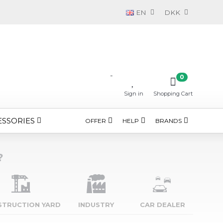
EN
DKK
-
0
Sign in
Shopping Cart
ESSORIES
OFFER
HELP
BRANDS
?
STRUCTION YARD
INDUSTRY
CAR DEALER